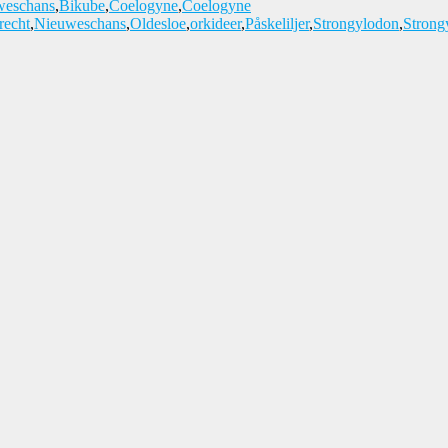
weschans
,
Bikube
,
Coelogyne
,
Coelogyne
recht
,
Nieuweschans
,
Oldesloe
,
orkideer
,
Påskeliljer
,
Strongylodon
,
Strong