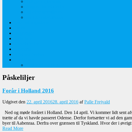
Tidlige majblomster
Augustplantebilleder
Juliblomsterbilleder
Juniblomsterbilleder
Overnatningssteder
Links
Bygninger
Naturture
Kirkebilleder
Haveting
Artsbeskrivelser
Husbilture
Tyskland-Frankrig 2019
Påskeliljer
Forår i Holland 2016
Udgivet den
22. april 2016
28. april 2016
af
Palle Frejvald
Ned og møde foråret i Holland. Den 14 april. Vi kommer lidt sent afs
trætte af da vi havde passeret Odense. Derfor fortsætter vi ad den ga
byer til Aabenraa. Derfra over grænsen til Tyskland. Hvor der i øvrigt 
Read More