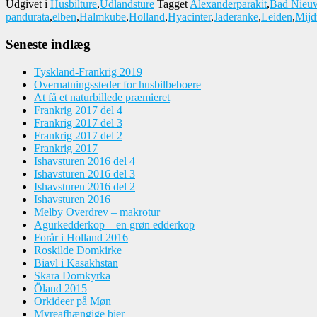
Udgivet i
Husbilture
,
Udlandsture
Tagget
Alexanderparakit
,
Bad Nieu
pandurata
,
elben
,
Halmkube
,
Holland
,
Hyacinter
,
Jaderanke
,
Leiden
,
Mijd
Seneste indlæg
Tyskland-Frankrig 2019
Overnatningssteder for husbilbeboere
At få et naturbillede præmieret
Frankrig 2017 del 4
Frankrig 2017 del 3
Frankrig 2017 del 2
Frankrig 2017
Ishavsturen 2016 del 4
Ishavsturen 2016 del 3
Ishavsturen 2016 del 2
Ishavsturen 2016
Melby Overdrev – makrotur
Agurkedderkop – en grøn edderkop
Forår i Holland 2016
Roskilde Domkirke
Biavl i Kasakhstan
Skara Domkyrka
Öland 2015
Orkideer på Møn
Myreafhængige bier