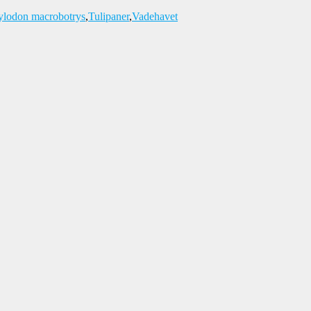
ylodon macrobotrys
,
Tulipaner
,
Vadehavet