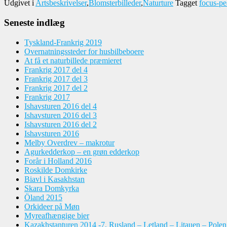
Udgivet i
Artsbeskrivelser
,
Blomsterbilleder
,
Naturture
Tagget
focus-pe
Seneste indlæg
Tyskland-Frankrig 2019
Overnatningssteder for husbilbeboere
At få et naturbillede præmieret
Frankrig 2017 del 4
Frankrig 2017 del 3
Frankrig 2017 del 2
Frankrig 2017
Ishavsturen 2016 del 4
Ishavsturen 2016 del 3
Ishavsturen 2016 del 2
Ishavsturen 2016
Melby Overdrev – makrotur
Agurkedderkop – en grøn edderkop
Forår i Holland 2016
Roskilde Domkirke
Biavl i Kasakhstan
Skara Domkyrka
Öland 2015
Orkideer på Møn
Myreafhængige bier
Kazakhstanturen 2014 -7, Rusland – Letland – Litauen – Pole