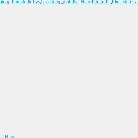
aking
,
fototeknik
,
Lys
,
lyssætning
,
mobillys
,
Naturfotografer
,
Pixel shift
,
sv
n – Hjem