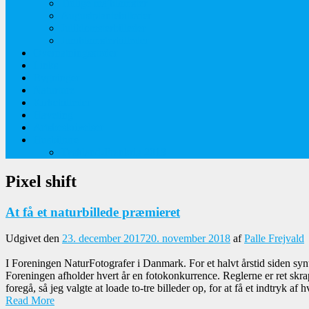
Tidlige majblomster
Augustplantebilleder
Juliblomsterbilleder
Juniblomsterbilleder
Overnatningssteder
Links
Bygninger
Naturture
Kirkebilleder
Haveting
Artsbeskrivelser
Husbilture
Tyskland-Frankrig 2019
Pixel shift
At få et naturbillede præmieret
Udgivet den
23. december 2017
20. november 2018
af
Palle Frejvald
I Foreningen NaturFotografer i Danmark. For et halvt årstid siden sy
Foreningen afholder hvert år en fotokonkurrence. Reglerne er ret skrap
foregå, så jeg valgte at loade to-tre billeder op, for at få et indtryk af h
Read More