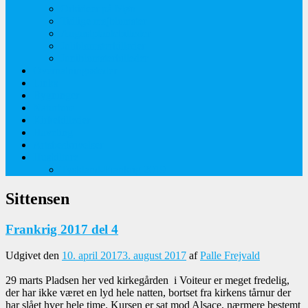
Orkideer på Møn
Tidlige majblomster
Augustplantebilleder
Juliblomsterbilleder
Juniblomsterbilleder
Overnatningssteder
Links
Bygninger
Naturture
Kirkebilleder
Haveting
Artsbeskrivelser
Husbilture
Tyskland-Frankrig 2019
Sittensen
Frankrig 2017 del 4
Udgivet den
10. april 2017
3. august 2017
af
Palle Frejvald
29 marts Pladsen her ved kirkegården i Voiteur er meget fredelig,
der har ikke været en lyd hele natten, bortset fra kirkens tårnur der
har slået hver hele time. Kursen er sat mod Alsace, nærmere bestemt