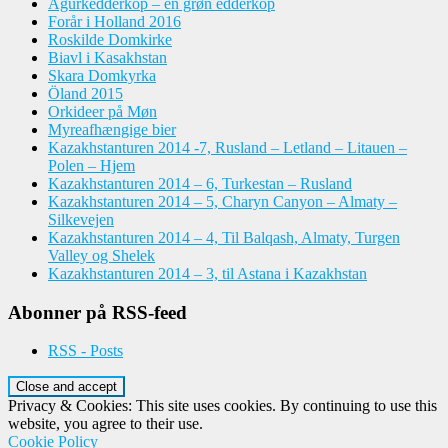
Agurkedderkop – en grøn edderkop
Forår i Holland 2016
Roskilde Domkirke
Biavl i Kasakhstan
Skara Domkyrka
Öland 2015
Orkideer på Møn
Myreafhængige bier
Kazakhstanturen 2014 -7, Rusland – Letland – Litauen –
Polen – Hjem
Kazakhstanturen 2014 – 6, Turkestan – Rusland
Kazakhstanturen 2014 – 5, Charyn Canyon – Almaty –
Silkevejen
Kazakhstanturen 2014 – 4, Til Balqash, Almaty, Turgen
Valley og Shelek
Kazakhstanturen 2014 – 3, til Astana i Kazakhstan
Abonner på RSS-feed
RSS - Posts
Privacy & Cookies: This site uses cookies. By continuing to use this
website, you agree to their use.
Cookie Policy