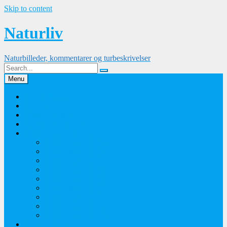
Skip to content
Naturliv
Naturbilleder, kommentarer og turbeskrivelser
Menu
Palle Frejvald
Kontakt
Orkidesamling
Guldsmedesamling
Sommerfuglesamling
Sommerfugle 2016
Sommerfugle 2015
Sommerfugle 2014
Sommerfugle 2013
Sommerfugle 2012
Sommerfugle 2011
Sommerfugle 2010
Sommerfugle 2009
Sommerfugle 2008
Blomsterbilleder