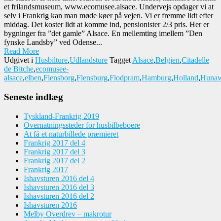
et frilandsmuseum, www.ecomusee.alsace. Undervejs opdager vi at
selv i Frankrig kan man møde køer på vejen. Vi er fremme lidt efter
middag. Det koster lidt at komme ind, pensionister 2/3 pris. Her er
bygninger fra ”det gamle” Alsace. En mellemting imellem ”Den
fynske Landsby” ved Odense...
Read More
Udgivet i
Husbilture
,
Udlandsture
Tagget
Alsace
,
Belgien
,
Citadelle
de Bitche
,
ecomusee-
alsace
,
elben
,
Flensborg
,
Flensburg
,
Flodpram
,
Hamburg
,
Holland
,
Hunaw
Seneste indlæg
Tyskland-Frankrig 2019
Overnatningssteder for husbilbeboere
At få et naturbillede præmieret
Frankrig 2017 del 4
Frankrig 2017 del 3
Frankrig 2017 del 2
Frankrig 2017
Ishavsturen 2016 del 4
Ishavsturen 2016 del 3
Ishavsturen 2016 del 2
Ishavsturen 2016
Melby Overdrev – makrotur