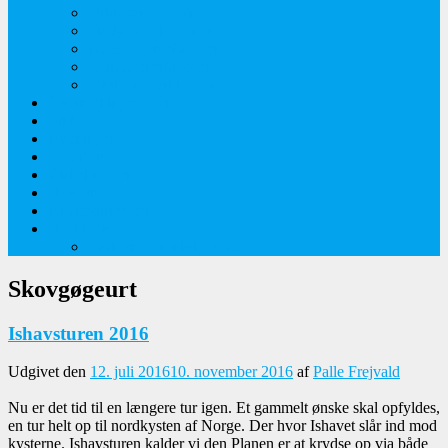
Orkideer på Møn
Tidlige majblomster
Augustplantebilleder
Juliblomsterbilleder
Juniblomsterbilleder
Overnatningssteder
Links
Bygninger
Naturture
Kirkebilleder
Haveting
Artsbeskrivelser
Husbilture
Tyskland-Frankrig 2019
Skovgøgeurt
Ishavsturen 2016
Udgivet den
12. juli 2016
10. november 2016
af
Palle Frejvald
Nu er det tid til en længere tur igen. Et gammelt ønske skal opfyldes,
en tur helt op til nordkysten af Norge. Der hvor Ishavet slår ind mod
kysterne. Ishavsturen kalder vi den Planen er at krydse op via både