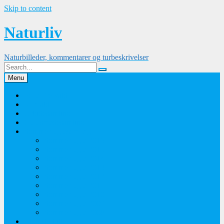
Skip to content
Naturliv
Naturbilleder, kommentarer og turbeskrivelser
Menu
Palle Frejvald
Kontakt
Orkidesamling
Guldsmedesamling
Sommerfuglesamling
Sommerfugle 2016
Sommerfugle 2015
Sommerfugle 2014
Sommerfugle 2013
Sommerfugle 2012
Sommerfugle 2011
Sommerfugle 2010
Sommerfugle 2009
Sommerfugle 2008
Blomsterbilleder