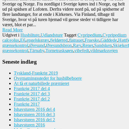
Sverige og Norge. Fra nordligst i Sverige køres ind i Norge, og helt
ud på spidsen af Lofoten. Derfra videre nord på, ud på spidserne af
flere landtanger, for at ende i Kirkenes. Via Finland, tilbage til
Sverige, hvor vi på turen hjemad vil gense steder vi tidligere har
været, blot et par...
Read More
Udgivet i
Husbilture
,
Udlandsture
Tagget
Cypripedium
,
Cypripedium
calceolus
,
E6
,
engelskgræs
,
fjeldørred
,
flatrauet
,
Fruesko
,
Gäddede
,
Hattfj
grænsekontrol
,
Øresund
,
Øresundsbron
,
Ræv
,
Rener
,
Sandsken
,
Skjækerfj
grænsekontrol
,
Tärnaby
,
Tornetrasksøen
,
vibefedt
,
vildmarksvejen
Seneste indlæg
Tyskland-Frankrig 2019
Overnatningssteder for husbilbeboere
At få et naturbillede præmieret
Frankrig 2017 del 4
Frankrig 2017 del 3
Frankrig 2017 del 2
Frankrig 2017
Ishavsturen 2016 del 4
Ishavsturen 2016 del 3
Ishavsturen 2016 del 2
Ishavsturen 2016