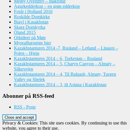
Melby Overdrev – makrotur
Agurkedderkop – en grøn edderkop
Forår i Holland 2016
Roskilde Domkirke
Biavl i Kasakhstan
Skara Domkyrka
Öland 2015
Orkideer på Møn
Myreafhængige bier
Kazakhstanturen 2014 -7, Rusland – Letland – Litauen –
Polen – Hjem
Kazakhstanturen 2014 – 6, Turkestan – Rusland
Kazakhstanturen 2014 – 5, Charyn Canyon – Almaty –
Silkevejen
Kazakhstanturen 2014 – 4, Til Balqash, Almaty, Turgen
Valley og Shelek
Kazakhstanturen 2014 – 3, til Astana i Kazakhstan
Abonner på RSS-feed
RSS - Posts
Privacy & Cookies: This site uses cookies. By continuing to use this
website, you agree to their use.