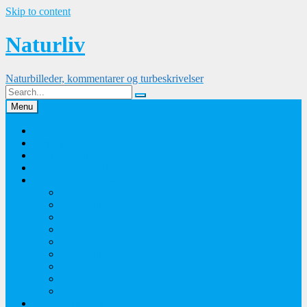
Skip to content
Naturliv
Naturbilleder, kommentarer og turbeskrivelser
Menu
Palle Frejvald
Kontakt
Orkidesamling
Guldsmedesamling
Sommerfuglesamling
Sommerfugle 2016
Sommerfugle 2015
Sommerfugle 2014
Sommerfugle 2013
Sommerfugle 2012
Sommerfugle 2011
Sommerfugle 2010
Sommerfugle 2009
Sommerfugle 2008
Blomsterbilleder