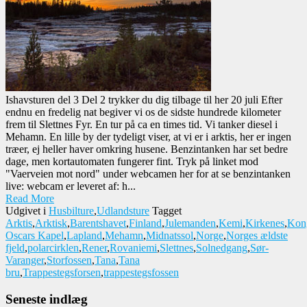
Ishavsturen del 3 Del 2 trykker du dig tilbage til her 20 juli Efter
endnu en fredelig nat begiver vi os de sidste hundrede kilometer
frem til Slettnes Fyr. En tur på ca en times tid. Vi tanker diesel i
Mehamn. En lille by der tydeligt viser, at vi er i arktis, her er ingen
træer, ej heller haver omkring husene. Benzintanken har set bedre
dage, men kortautomaten fungerer fint. Tryk på linket mod
"Vaerveien mot nord" under webcamen her for at se benzintanken
live: webcam er leveret af: h...
Read More
Udgivet i
Husbilture
,
Udlandsture
Tagget
Arktis
,
Arktisk
,
Barentshavet
,
Finland
,
Julemanden
,
Kemi
,
Kirkenes
,
Kon
Oscars Kapel
,
Lapland
,
Mehamn
,
Midnatssol
,
Norge
,
Norges ældste
fjeld
,
polarcirklen
,
Rener
,
Rovaniemi
,
Slettnes
,
Solnedgang
,
Sør-
Varanger
,
Storfossen
,
Tana
,
Tana
bru
,
Trappestegsforsen
,
trappestegsfossen
Seneste indlæg