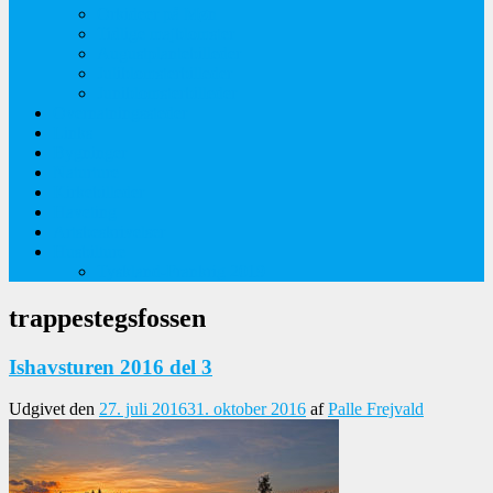
Orkideer på Møn
Tidlige majblomster
Augustplantebilleder
Juliblomsterbilleder
Juniblomsterbilleder
Overnatningssteder
Links
Bygninger
Naturture
Kirkebilleder
Haveting
Artsbeskrivelser
Husbilture
Tyskland-Frankrig 2019
trappestegsfossen
Ishavsturen 2016 del 3
Udgivet den
27. juli 2016
31. oktober 2016
af
Palle Frejvald