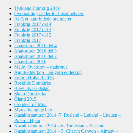
Tyskland-Frankrig 2019
Overnatningssteder for husbilbeboere
At få et naturbillede præmieret
Frankrig 2017 del 4
Frankrig 2017 del 3
Frankrig 2017 del 2
Frankrig 2017
Ishavsturen 2016 del 4
Ishavsturen 2016 del 3
Ishavsturen 2016 del 2
Ishavsturen 2016
Melby Overdrev – makrotur
Agurkedderkop – en grøn edderkop
Forår i Holland 2016
Roskilde Domkirke
Biavl i Kasakhstan
Skara Domkyrka
Öland 2015
Orkideer på Møn
Myreafhængige bier
Kazakhstanturen 2014 -7, Rusland – Letland – Litauen –
Polen – Hjem
Kazakhstanturen 2014 – 6, Turkestan – Rusland
Kazakhstanturen 2014 – 5, Charyn Canyon – Almaty –