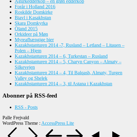
Agurkedderkop – en grøn edderkop
Forår i Holland 2016
Roskilde Domkirke
Biavl i Kasakhstan
Skara Domkyrka
Öland 2015
Orkideer på Møn
Myreafhængige bier
Kazakhstanturen 2014 -7, Rusland – Letland – Litauen –
Polen – Hjem
Kazakhstanturen 2014 – 6, Turkestan – Rusland
Kazakhstanturen 2014 – 5, Charyn Canyon – Almaty –
Silkevejen
Kazakhstanturen 2014 – 4, Til Balqash, Almaty, Turgen
Valley og Shelek
Kazakhstanturen 2014 – 3, til Astana i Kazakhstan
Abonner på RSS-feed
RSS - Posts
Palle Frejvald
WordPress Theme
:
AccessPress Lite