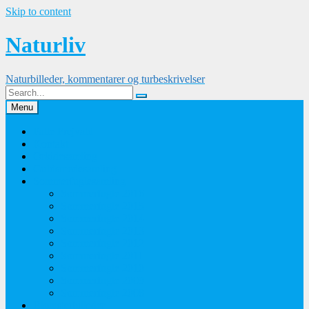
Skip to content
Naturliv
Naturbilleder, kommentarer og turbeskrivelser
Menu
Palle Frejvald
Kontakt
Orkidesamling
Guldsmedesamling
Sommerfuglesamling
Sommerfugle 2016
Sommerfugle 2015
Sommerfugle 2014
Sommerfugle 2013
Sommerfugle 2012
Sommerfugle 2011
Sommerfugle 2010
Sommerfugle 2009
Sommerfugle 2008
Blomsterbilleder