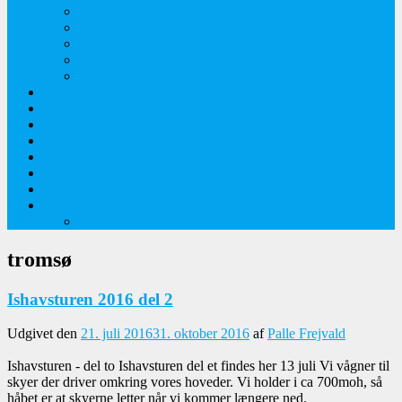
Orkideer på Møn
Tidlige majblomster
Augustplantebilleder
Juliblomsterbilleder
Juniblomsterbilleder
Overnatningssteder
Links
Bygninger
Naturture
Kirkebilleder
Haveting
Artsbeskrivelser
Husbilture
Tyskland-Frankrig 2019
tromsø
Ishavsturen 2016 del 2
Udgivet den
21. juli 2016
31. oktober 2016
af
Palle Frejvald
Ishavsturen - del to Ishavsturen del et findes her 13 juli Vi vågner til
skyer der driver omkring vores hoveder. Vi holder i ca 700moh, så
håbet er at skyerne letter når vi kommer længere ned.