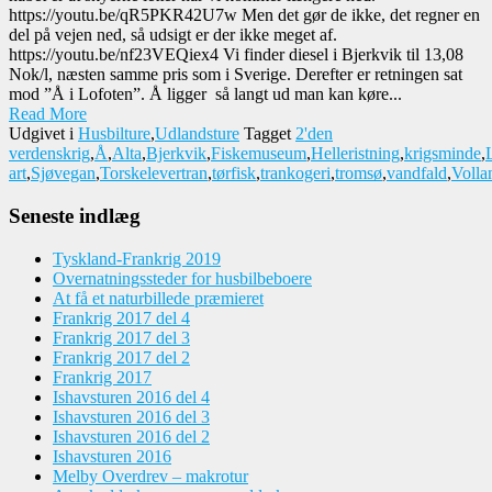
https://youtu.be/qR5PKR42U7w Men det gør de ikke, det regner en
del på vejen ned, så udsigt er der ikke meget af.
https://youtu.be/nf23VEQiex4 Vi finder diesel i Bjerkvik til 13,08
Nok/l, næsten samme pris som i Sverige. Derefter er retningen sat
mod ”Å i Lofoten”. Å ligger så langt ud man kan køre...
Read More
Udgivet i
Husbilture
,
Udlandsture
Tagget
2'den
verdenskrig
,
Å
,
Alta
,
Bjerkvik
,
Fiskemuseum
,
Helleristning
,
krigsminde
,
art
,
Sjøvegan
,
Torskelevertran
,
tørfisk
,
trankogeri
,
tromsø
,
vandfald
,
Volla
Seneste indlæg
Tyskland-Frankrig 2019
Overnatningssteder for husbilbeboere
At få et naturbillede præmieret
Frankrig 2017 del 4
Frankrig 2017 del 3
Frankrig 2017 del 2
Frankrig 2017
Ishavsturen 2016 del 4
Ishavsturen 2016 del 3
Ishavsturen 2016 del 2
Ishavsturen 2016
Melby Overdrev – makrotur