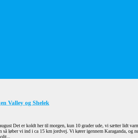
en Valley og Shelek
ugust Det er koldt her til morgen, kun 10 grader ude, vi sætter lidt var
så løber vi ind i ca 15 km jordvej. Vi kører igennem Karaganda, og nu b
lit...