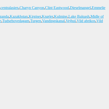
,
centralasien
,
Charyn Canyon
,
Clint Eastwood
,
Dieselmangel
,
Emmelie
ganda
,
Kazakhstan
,
Kirgiser
,
Knæler
,
Kulmine
,
Lake Balqash
,
Midle of
e
,
Tudsehovedagam
,
Turgen
,
Vandingskanal
,
Vejhul
,
Vild abrikos
,
Vild