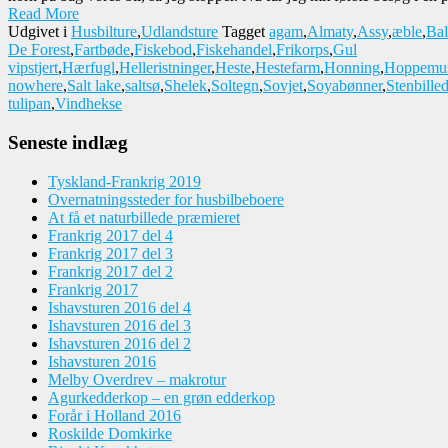
Read More
Udgivet i
Husbilture
,
Udlandsture
Tagget
agam
,
Almaty
,
Assy
,
æble
,
Bal
De Forest
,
Fartbøde
,
Fiskebod
,
Fiskehandel
,
Frikorps
,
Gul
vipstjert
,
Hærfugl
,
Helleristninger
,
Heste
,
Hestefarm
,
Honning
,
Hoppemu
nowhere
,
Salt lake
,
saltsø
,
Shelek
,
Soltegn
,
Sovjet
,
Soyabønner
,
Stenbille
tulipan
,
Vindhekse
Seneste indlæg
Tyskland-Frankrig 2019
Overnatningssteder for husbilbeboere
At få et naturbillede præmieret
Frankrig 2017 del 4
Frankrig 2017 del 3
Frankrig 2017 del 2
Frankrig 2017
Ishavsturen 2016 del 4
Ishavsturen 2016 del 3
Ishavsturen 2016 del 2
Ishavsturen 2016
Melby Overdrev – makrotur
Agurkedderkop – en grøn edderkop
Forår i Holland 2016
Roskilde Domkirke