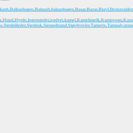
kash
,
Balkashsøen
,
Balqash
,
balqashsøen
,
Basar
,
Bazar
,
Biavl
,
Bronzealder
s
,
Hund
,
Hyrde
,
Ingensteder
,
jordvej
,
kamel
,
Kamelmælk
,
Kampvogn
,
Kara
de
,
Stenbilleder
,
Stenbuk
,
Steppebrand
,
Støvhvivler
,
Tamerix
,
Tamgaly
,
teng