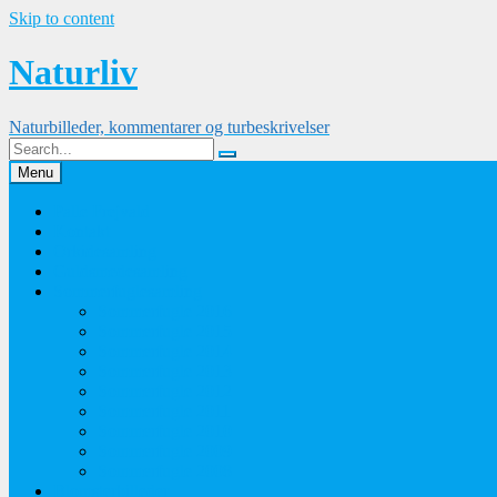
Skip to content
Naturliv
Naturbilleder, kommentarer og turbeskrivelser
Menu
Palle Frejvald
Kontakt
Orkidesamling
Guldsmedesamling
Sommerfuglesamling
Sommerfugle 2016
Sommerfugle 2015
Sommerfugle 2014
Sommerfugle 2013
Sommerfugle 2012
Sommerfugle 2011
Sommerfugle 2010
Sommerfugle 2009
Sommerfugle 2008
Blomsterbilleder