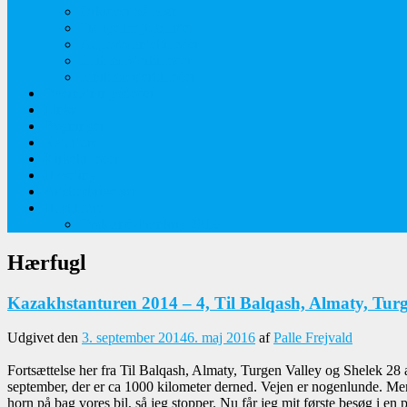
Orkideer på Møn
Tidlige majblomster
Augustplantebilleder
Juliblomsterbilleder
Juniblomsterbilleder
Overnatningssteder
Links
Bygninger
Naturture
Kirkebilleder
Haveting
Artsbeskrivelser
Husbilture
Tyskland-Frankrig 2019
Hærfugl
Kazakhstanturen 2014 – 4, Til Balqash, Almaty, Turg
Udgivet den
3. september 2014
6. maj 2016
af
Palle Frejvald
Fortsættelse her fra Til Balqash, Almaty, Turgen Valley og Shelek 28 a
september, der er ca 1000 kilometer derned. Vejen er nogenlunde. Men 
horn på bag vores bil, så jeg stopper. Nu får jeg mit første besøg i en po