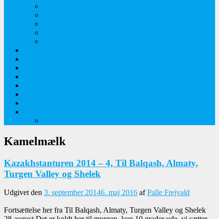
Orkideer på Møn
Tidlige majblomster
Augustplantebilleder
Juliblomsterbilleder
Juniblomsterbilleder
Overnatningssteder
Links
Bygninger
Naturture
Kirkebilleder
Haveting
Artsbeskrivelser
Husbilture
Tyskland-Frankrig 2019
Kamelmælk
Kazakhstanturen 2014 – 4, Til Balqash, Almaty,
Turgen Valley og Shelek
Udgivet den
3. september 2014
6. maj 2016
af
Palle Frejvald
Fortsættelse her fra Til Balqash, Almaty, Turgen Valley og Shelek
28 august Det er koldt her til morgen, kun 10 grader ude, vi sætter