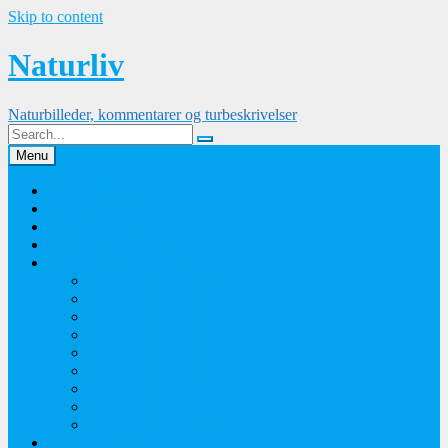
Skip to content
Naturliv
Naturbilleder, kommentarer og turbeskrivelser
Menu
Palle Frejvald
Kontakt
Orkidesamling
Guldsmedesamling
Sommerfuglesamling
Sommerfugle 2016
Sommerfugle 2015
Sommerfugle 2014
Sommerfugle 2013
Sommerfugle 2012
Sommerfugle 2011
Sommerfugle 2010
Sommerfugle 2009
Sommerfugle 2008
Blomsterbilleder