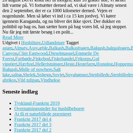
lidt varme på. Vi fortsætter derned ad, vi skal være i Almaty senest
den 2 september, der er ca 1000 kilometer derned. Vejen er
nogenlunde. Men så løber vi ind i ca 15 km jordvej. Vi kører
igennem Karaganda, og nu bliver det ikke sjovt. Der dukker en
politibil op bag os, han sætter horn på bag vores bil, så jeg stopper.
Nu får jeg mit første besøg i en polit...
Read More
Udgivet i
Husbilture
,
Udlandsture
Tagget
agam
,
Almaty
,
Assy
,
æble
,
Balkash
,
Balkashsøen
,
Balqash
,
balqashsøen
,
B
Canyon
,
Clint Eastwood
,
Dieselmangel
,
Emmelie De
Forest
,
Fartbøde
,
Fiskebod
,
Fiskehandel
,
Frikorps
,
Gul
vipstjert
,
Hærfugl
,
Helleristninger
,
Heste
,
Hestefarm
,
Honning
,
Hoppemu
Balqash
,
Midle of nowhere
,
Salt
lake
,
saltsø
,
Shelek
,
Soltegn
,
Sovjet
,
Soyabønner
,
Stenbillede
,
Stenbilleder
abrikos
,
Vild tulipan
,
Vindhekse
Seneste indlæg
Tyskland-Frankrig 2019
Overnatningssteder for husbilbeboere
At få et naturbillede præmieret
Frankrig 2017 del 4
Frankrig 2017 del 3
Frankrig 2017 del 2