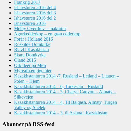
Frankrig 2017
Ishavsturen 2016 del 4
Ishavsturen 2016 del 3
Ishavsturen 2016 del 2
Ishavsturen 2016
Melby Overdrev – makrotur
Agurkedderkop – en grøn edderkop
Forår i Holland 2016
Roskilde Domkirke
Biavl i Kasakhstan
Skara Domkyrka
Öland 2015
Orkideer på Møn
Myreafhængige bier
Kazakhstanturen 2014 -7, Rusland – Letland – Litauen –
Polen – Hjem
Kazakhstanturen 2014 – 6, Turkestan – Rusland
Kazakhstanturen 2014 – 5, Charyn Canyon – Almaty –
Silkevejen
Kazakhstanturen 2014 – 4, Til Balqash, Almaty, Turgen
Valley og Shelek
Kazakhstanturen 2014 – 3, til Astana i Kazakhstan
Abonner på RSS-feed