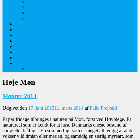
Tidlige majblomster
Augustplantebilleder
Juliblomsterbilleder
Juniblomsterbilleder
Overnatningssteder
Links
Bygninger
Naturture
Kirkebilleder
Haveting
Artsbeskrivelser
Husbilture
Tyskland-Frankrig 2019
Høje Møn
Møntur 2013
Udgivet den
17. juni 2013
11. marts 2014
af
Palle Frejvald
Et par fridage tilbringes i naturen på Møn, først ved Høvblege. Et
naturareal som er kendt for at huse Danmarks eneste bestand af
sortplettet blåfugl. En sommerfugl som er meget afhængig af at der
vokser vild timian eller merian, og samtidig en særlig myreart, som