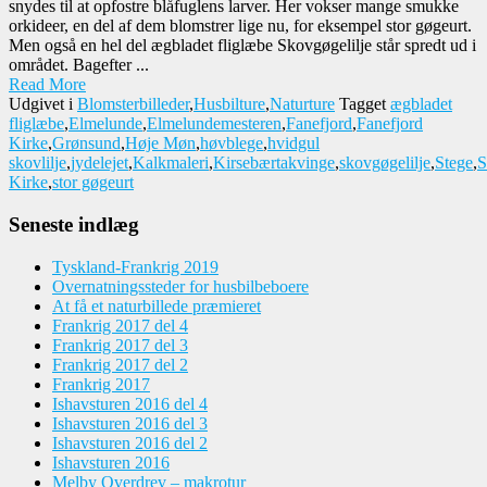
snydes til at opfostre blåfuglens larver. Her vokser mange smukke
orkideer, en del af dem blomstrer lige nu, for eksempel stor gøgeurt.
Men også en hel del ægbladet fliglæbe Skovgøgelilje står spredt ud i
området. Bagefter ...
Read More
Udgivet i
Blomsterbilleder
,
Husbilture
,
Naturture
Tagget
ægbladet
fliglæbe
,
Elmelunde
,
Elmelundemesteren
,
Fanefjord
,
Fanefjord
Kirke
,
Grønsund
,
Høje Møn
,
høvblege
,
hvidgul
skovlilje
,
jydelejet
,
Kalkmaleri
,
Kirsebærtakvinge
,
skovgøgelilje
,
Stege
,
S
Kirke
,
stor gøgeurt
Seneste indlæg
Tyskland-Frankrig 2019
Overnatningssteder for husbilbeboere
At få et naturbillede præmieret
Frankrig 2017 del 4
Frankrig 2017 del 3
Frankrig 2017 del 2
Frankrig 2017
Ishavsturen 2016 del 4
Ishavsturen 2016 del 3
Ishavsturen 2016 del 2
Ishavsturen 2016
Melby Overdrev – makrotur