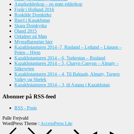
Agurkedderkop – en grøn edderkop
Forår i Holland 2016
Roskilde Domkirke
Biavl i Kasakhstan
Skara Domkyrka
Öland 2015
Orkideer på Møn
Myreafhængige bier
Kazakhstanturen 2014 -7, Rusland – Letland – Litauen –
Polen – Hjem
Kazakhstanturen 2014 – 6, Turkestan – Rusland
Kazakhstanturen 2014 – 5, Charyn Canyon – Almaty –
Silkevejen
Kazakhstanturen 2014 – 4, Til Balqash, Almaty, Turgen
Valley og Shelek
Kazakhstanturen 2014 – 3, til Astana i Kazakhstan
Abonner på RSS-feed
RSS - Posts
Palle Frejvald
WordPress Theme
:
AccessPress Lite