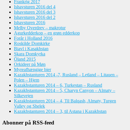
Frankrig 2017
Ishavsturen 2016 del 4
Ishavsturen 2016 del 3
Ishavsturen 2016 del 2
Ishavsturen 2016
Melby Overdrev – makrotur
Agurkedderkop – en grøn edderkop
Forår i Holland 2016
Roskilde Domkirke
Biavl i Kasakhstan
Skara Domkyrka
Öland 2015
Orkideer på Møn
Myreafhængige bier
Kazakhstanturen 2014 -7, Rusland – Letland – Litauen –
Polen – Hjem
Kazakhstanturen 2014 – 6, Turkestan – Rusland
Kazakhstanturen 2014 – 5, Charyn Canyon – Almaty –
Silkevejen
Kazakhstanturen 2014 – 4, Til Balqash, Almaty, Turgen
Valley og Shelek
Kazakhstanturen 2014 – 3, til Astana i Kazakhstan
Abonner på RSS-feed