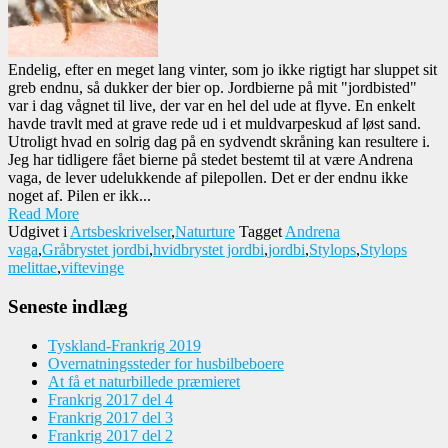
Endelig, efter en meget lang vinter, som jo ikke rigtigt har sluppet sit
greb endnu, så dukker der bier op. Jordbierne på mit "jordbisted"
var i dag vågnet til live, der var en hel del ude at flyve. En enkelt
havde travlt med at grave rede ud i et muldvarpeskud af løst sand.
Utroligt hvad en solrig dag på en sydvendt skråning kan resultere i.
Jeg har tidligere fået bierne på stedet bestemt til at være Andrena
vaga, de lever udelukkende af pilepollen. Det er der endnu ikke
noget af. Pilen er ikk...
Read More
Udgivet i
Artsbeskrivelser
,
Naturture
Tagget
Andrena
vaga
,
Gråbrystet jordbi
,
hvidbrystet jordbi
,
jordbi
,
Stylops
,
Stylops
melittae
,
viftevinge
Seneste indlæg
Tyskland-Frankrig 2019
Overnatningssteder for husbilbeboere
At få et naturbillede præmieret
Frankrig 2017 del 4
Frankrig 2017 del 3
Frankrig 2017 del 2