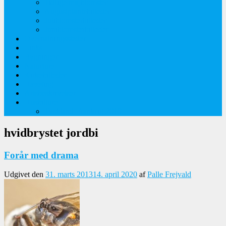
Tidlige majblomster
Augustplantebilleder
Juliblomsterbilleder
Juniblomsterbilleder
Overnatningssteder
Links
Bygninger
Naturture
Kirkebilleder
Haveting
Artsbeskrivelser
Husbilture
Tyskland-Frankrig 2019
hvidbrystet jordbi
Forår med drama
Udgivet den
31. marts 2013
14. april 2020
af
Palle Frejvald