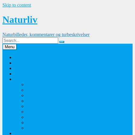
Skip to content
Naturliv
Naturbilleder, kommentarer og turbeskrivelser
Menu
Palle Frejvald
Kontakt
Orkidesamling
Guldsmedesamling
Sommerfuglesamling
Sommerfugle 2016
Sommerfugle 2015
Sommerfugle 2014
Sommerfugle 2013
Sommerfugle 2012
Sommerfugle 2011
Sommerfugle 2010
Sommerfugle 2009
Sommerfugle 2008
Blomsterbilleder