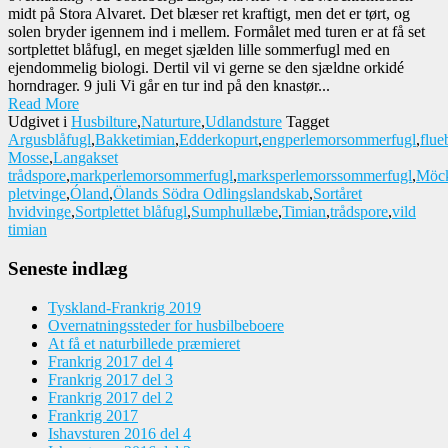
midt på Stora Alvaret. Det blæser ret kraftigt, men det er tørt, og
solen bryder igennem ind i mellem. Formålet med turen er at få set
sortplettet blåfugl, en meget sjælden lille sommerfugl med en
ejendommelig biologi. Dertil vil vi gerne se den sjældne orkidé
horndrager. 9 juli Vi går en tur ind på den knastør...
Read More
Udgivet i
Husbilture
,
Naturture
,
Udlandsture
Tagget
Argusblåfugl
,
Bakketimian
,
Edderkopurt
,
engperlemorsommerfugl
,
flue
Mosse
,
Langakset
trådspore
,
markperlemorsommerfugl
,
marksperlemorssommerfugl
,
Möck
pletvinge
,
Óland
,
Ölands Södra Odlingslandskab
,
Sortåret
hvidvinge
,
Sortplettet blåfugl
,
Sumphullæbe
,
Timian
,
trådspore
,
vild
timian
Seneste indlæg
Tyskland-Frankrig 2019
Overnatningssteder for husbilbeboere
At få et naturbillede præmieret
Frankrig 2017 del 4
Frankrig 2017 del 3
Frankrig 2017 del 2
Frankrig 2017
Ishavsturen 2016 del 4