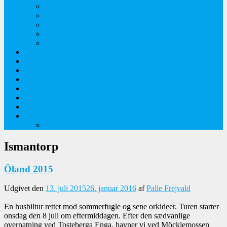
Orkideer på Møn
Tidlige majblomster
Augustplantebilleder
Juliblomsterbilleder
Juniblomsterbilleder
Overnatningssteder
Links
Bygninger
Naturture
Kirkebilleder
Haveting
Artsbeskrivelser
Husbilture
Tyskland-Frankrig 2019
Ismantorp
Öland 2015
Udgivet den
13. juli 2015
26. januar 2016
af
Palle Frejvald
En husbiltur rettet mod sommerfugle og sene orkideer. Turen starter
onsdag den 8 juli om eftermiddagen. Efter den sædvanlige
overnatning ved Tosteberga Enga, havner vi ved Möcklemossen