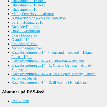
Ishavsturen 2016 del 3
Ishavsturen 2016 del 2
Ishavsturen 2016
Melby Overdrev – makrotur
Agurkedderkop – en grøn edderkop
Forår i Holland 2016
Roskilde Domkirke
Biavl i Kasakhstan
Skara Domkyrka
Öland 2015
Orkideer på Møn
Myreafhængige bier
Kazakhstanturen 2014 -7, Rusland – Letland – Litauen –
Polen – Hjem
Kazakhstanturen 2014 – 6, Turkestan – Rusland
Kazakhstanturen 2014 – 5, Charyn Canyon – Almaty –
Silkevejen
Kazakhstanturen 2014 – 4, Til Balqash, Almaty, Turgen
Valley og Shelek
Kazakhstanturen 2014 – 3, til Astana i Kazakhstan
Abonner på RSS-feed
RSS - Posts