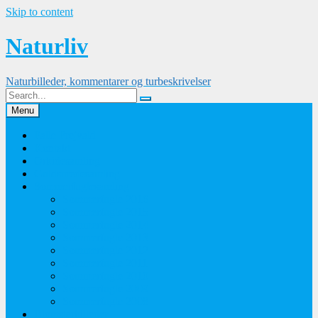
Skip to content
Naturliv
Naturbilleder, kommentarer og turbeskrivelser
Menu
Palle Frejvald
Kontakt
Orkidesamling
Guldsmedesamling
Sommerfuglesamling
Sommerfugle 2016
Sommerfugle 2015
Sommerfugle 2014
Sommerfugle 2013
Sommerfugle 2012
Sommerfugle 2011
Sommerfugle 2010
Sommerfugle 2009
Sommerfugle 2008
Blomsterbilleder