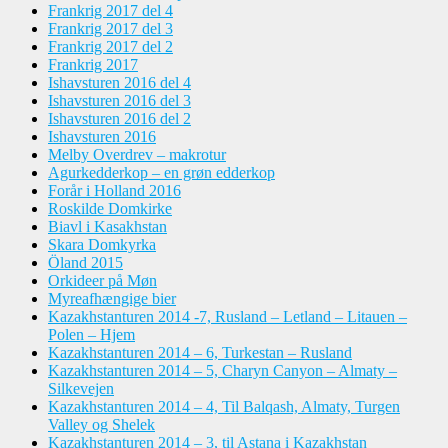
Frankrig 2017 del 4
Frankrig 2017 del 3
Frankrig 2017 del 2
Frankrig 2017
Ishavsturen 2016 del 4
Ishavsturen 2016 del 3
Ishavsturen 2016 del 2
Ishavsturen 2016
Melby Overdrev – makrotur
Agurkedderkop – en grøn edderkop
Forår i Holland 2016
Roskilde Domkirke
Biavl i Kasakhstan
Skara Domkyrka
Öland 2015
Orkideer på Møn
Myreafhængige bier
Kazakhstanturen 2014 -7, Rusland – Letland – Litauen –
Polen – Hjem
Kazakhstanturen 2014 – 6, Turkestan – Rusland
Kazakhstanturen 2014 – 5, Charyn Canyon – Almaty –
Silkevejen
Kazakhstanturen 2014 – 4, Til Balqash, Almaty, Turgen
Valley og Shelek
Kazakhstanturen 2014 – 3, til Astana i Kazakhstan