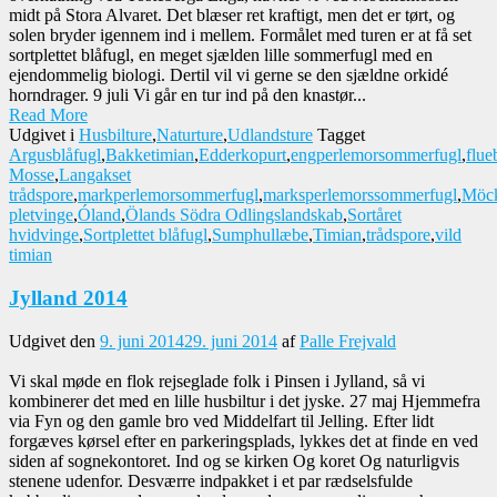
midt på Stora Alvaret. Det blæser ret kraftigt, men det er tørt, og
solen bryder igennem ind i mellem. Formålet med turen er at få set
sortplettet blåfugl, en meget sjælden lille sommerfugl med en
ejendommelig biologi. Dertil vil vi gerne se den sjældne orkidé
horndrager. 9 juli Vi går en tur ind på den knastør...
Read More
Udgivet i
Husbilture
,
Naturture
,
Udlandsture
Tagget
Argusblåfugl
,
Bakketimian
,
Edderkopurt
,
engperlemorsommerfugl
,
flue
Mosse
,
Langakset
trådspore
,
markperlemorsommerfugl
,
marksperlemorssommerfugl
,
Möck
pletvinge
,
Óland
,
Ölands Södra Odlingslandskab
,
Sortåret
hvidvinge
,
Sortplettet blåfugl
,
Sumphullæbe
,
Timian
,
trådspore
,
vild
timian
Jylland 2014
Udgivet den
9. juni 2014
29. juni 2014
af
Palle Frejvald
Vi skal møde en flok rejseglade folk i Pinsen i Jylland, så vi
kombinerer det med en lille husbiltur i det jyske. 27 maj Hjemmefra
via Fyn og den gamle bro ved Middelfart til Jelling. Efter lidt
forgæves kørsel efter en parkeringsplads, lykkes det at finde en ved
siden af sognekontoret. Ind og se kirken Og koret Og naturligvis
stenene udenfor. Desværre indpakket i et par rædselsfulde