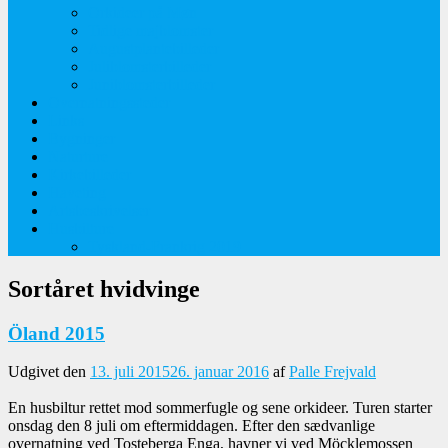
Orkideer på Møn
Tidlige majblomster
Augustplantebilleder
Juliblomsterbilleder
Juniblomsterbilleder
Overnatningssteder
Links
Bygninger
Naturture
Kirkebilleder
Haveting
Artsbeskrivelser
Husbilture
Tyskland-Frankrig 2019
Sortåret hvidvinge
Öland 2015
Udgivet den
13. juli 2015
26. januar 2016
af
Palle Frejvald
En husbiltur rettet mod sommerfugle og sene orkideer. Turen starter
onsdag den 8 juli om eftermiddagen. Efter den sædvanlige
overnatning ved Tosteberga Enga, havner vi ved Möcklemossen