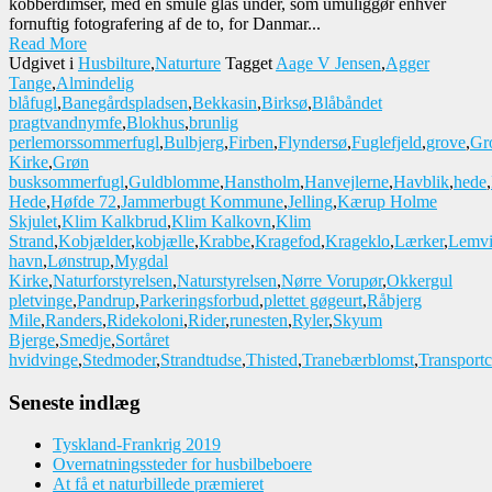
kobberdimser, med en smule glas under, som umuliggør enhver
fornuftig fotografering af de to, for Danmar...
Read More
Udgivet i
Husbilture
,
Naturture
Tagget
Aage V Jensen
,
Agger
Tange
,
Almindelig
blåfugl
,
Banegårdspladsen
,
Bekkasin
,
Birksø
,
Blåbåndet
pragtvandnymfe
,
Blokhus
,
brunlig
perlemorssommerfugl
,
Bulbjerg
,
Firben
,
Flyndersø
,
Fuglefjeld
,
grove
,
Gr
Kirke
,
Grøn
busksommerfugl
,
Guldblomme
,
Hanstholm
,
Hanvejlerne
,
Havblik
,
hede
,
Hede
,
Høfde 72
,
Jammerbugt Kommune
,
Jelling
,
Kærup Holme
Skjulet
,
Klim Kalkbrud
,
Klim Kalkovn
,
Klim
Strand
,
Kobjælder
,
kobjælle
,
Krabbe
,
Kragefod
,
Krageklo
,
Lærker
,
Lemv
havn
,
Lønstrup
,
Mygdal
Kirke
,
Naturforstyrelsen
,
Naturstyrelsen
,
Nørre Vorupør
,
Okkergul
pletvinge
,
Pandrup
,
Parkeringsforbud
,
plettet gøgeurt
,
Råbjerg
Mile
,
Randers
,
Ridekoloni
,
Rider
,
runesten
,
Ryler
,
Skyum
Bjerge
,
Smedje
,
Sortåret
hvidvinge
,
Stedmoder
,
Strandtudse
,
Thisted
,
Tranebærblomst
,
Transportc
Seneste indlæg
Tyskland-Frankrig 2019
Overnatningssteder for husbilbeboere
At få et naturbillede præmieret