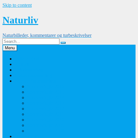
Skip to content
Naturliv
Naturbilleder, kommentarer og turbeskrivelser
Menu
Palle Frejvald
Kontakt
Orkidesamling
Guldsmedesamling
Sommerfuglesamling
Sommerfugle 2016
Sommerfugle 2015
Sommerfugle 2014
Sommerfugle 2013
Sommerfugle 2012
Sommerfugle 2011
Sommerfugle 2010
Sommerfugle 2009
Sommerfugle 2008
Blomsterbilleder