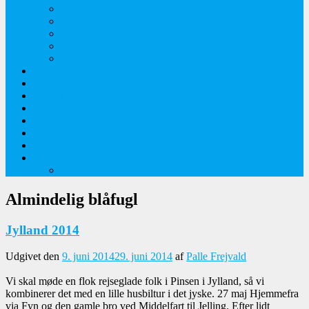
Orkideer på Møn
Tidlige majblomster
Augustplantebilleder
Juliblomsterbilleder
Juniblomsterbilleder
Overnatningssteder
Links
Bygninger
Naturture
Kirkebilleder
Haveting
Artsbeskrivelser
Husbilture
Tyskland-Frankrig 2019
Almindelig blåfugl
Jylland 2014
Udgivet den
9. juni 2014
29. juni 2014
af
Palle Frejvald
Vi skal møde en flok rejseglade folk i Pinsen i Jylland, så vi
kombinerer det med en lille husbiltur i det jyske. 27 maj Hjemmefra
via Fyn og den gamle bro ved Middelfart til Jelling. Efter lidt