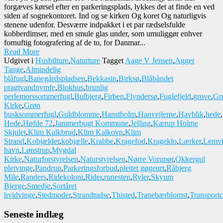
forgæves kørsel efter en parkeringsplads, lykkes det at finde en ved
siden af sognekontoret. Ind og se kirken Og koret Og naturligvis
stenene udenfor. Desværre indpakket i et par rædselsfulde
kobberdimser, med en smule glas under, som umuliggør enhver
fornuftig fotografering af de to, for Danmar...
Read More
Udgivet i
Husbilture
,
Naturture
Tagget
Aage V Jensen
,
Agger
Tange
,
Almindelig
blåfugl
,
Banegårdspladsen
,
Bekkasin
,
Birksø
,
Blåbåndet
pragtvandnymfe
,
Blokhus
,
brunlig
perlemorssommerfugl
,
Bulbjerg
,
Firben
,
Flyndersø
,
Fuglefjeld
,
grove
,
Gr
Kirke
,
Grøn
busksommerfugl
,
Guldblomme
,
Hanstholm
,
Hanvejlerne
,
Havblik
,
hede
,
Hede
,
Høfde 72
,
Jammerbugt Kommune
,
Jelling
,
Kærup Holme
Skjulet
,
Klim Kalkbrud
,
Klim Kalkovn
,
Klim
Strand
,
Kobjælder
,
kobjælle
,
Krabbe
,
Kragefod
,
Krageklo
,
Lærker
,
Lemv
havn
,
Lønstrup
,
Mygdal
Kirke
,
Naturforstyrelsen
,
Naturstyrelsen
,
Nørre Vorupør
,
Okkergul
pletvinge
,
Pandrup
,
Parkeringsforbud
,
plettet gøgeurt
,
Råbjerg
Mile
,
Randers
,
Ridekoloni
,
Rider
,
runesten
,
Ryler
,
Skyum
Bjerge
,
Smedje
,
Sortåret
hvidvinge
,
Stedmoder
,
Strandtudse
,
Thisted
,
Tranebærblomst
,
Transportc
Seneste indlæg