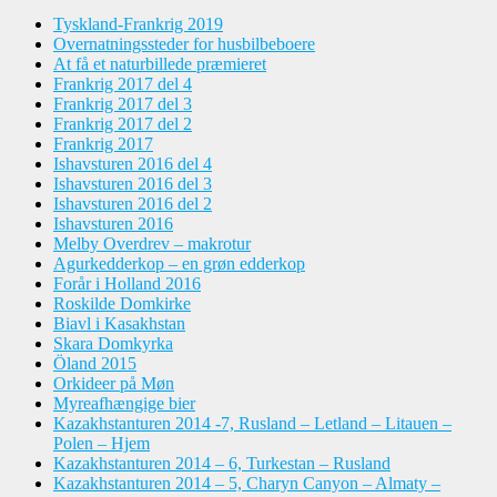
Tyskland-Frankrig 2019
Overnatningssteder for husbilbeboere
At få et naturbillede præmieret
Frankrig 2017 del 4
Frankrig 2017 del 3
Frankrig 2017 del 2
Frankrig 2017
Ishavsturen 2016 del 4
Ishavsturen 2016 del 3
Ishavsturen 2016 del 2
Ishavsturen 2016
Melby Overdrev – makrotur
Agurkedderkop – en grøn edderkop
Forår i Holland 2016
Roskilde Domkirke
Biavl i Kasakhstan
Skara Domkyrka
Öland 2015
Orkideer på Møn
Myreafhængige bier
Kazakhstanturen 2014 -7, Rusland – Letland – Litauen –
Polen – Hjem
Kazakhstanturen 2014 – 6, Turkestan – Rusland
Kazakhstanturen 2014 – 5, Charyn Canyon – Almaty –