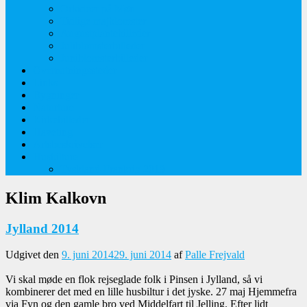
Orkideer på Møn
Tidlige majblomster
Augustplantebilleder
Juliblomsterbilleder
Juniblomsterbilleder
Overnatningssteder
Links
Bygninger
Naturture
Kirkebilleder
Haveting
Artsbeskrivelser
Husbilture
Tyskland-Frankrig 2019
Klim Kalkovn
Jylland 2014
Udgivet den
9. juni 2014
29. juni 2014
af
Palle Frejvald
Vi skal møde en flok rejseglade folk i Pinsen i Jylland, så vi
kombinerer det med en lille husbiltur i det jyske. 27 maj Hjemmefra
via Fyn og den gamle bro ved Middelfart til Jelling. Efter lidt