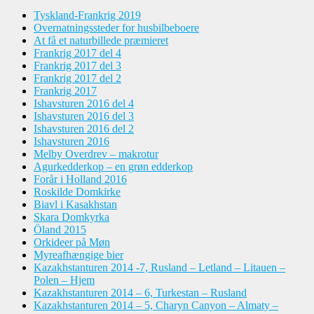
Tyskland-Frankrig 2019
Overnatningssteder for husbilbeboere
At få et naturbillede præmieret
Frankrig 2017 del 4
Frankrig 2017 del 3
Frankrig 2017 del 2
Frankrig 2017
Ishavsturen 2016 del 4
Ishavsturen 2016 del 3
Ishavsturen 2016 del 2
Ishavsturen 2016
Melby Overdrev – makrotur
Agurkedderkop – en grøn edderkop
Forår i Holland 2016
Roskilde Domkirke
Biavl i Kasakhstan
Skara Domkyrka
Öland 2015
Orkideer på Møn
Myreafhængige bier
Kazakhstanturen 2014 -7, Rusland – Letland – Litauen –
Polen – Hjem
Kazakhstanturen 2014 – 6, Turkestan – Rusland
Kazakhstanturen 2014 – 5, Charyn Canyon – Almaty –