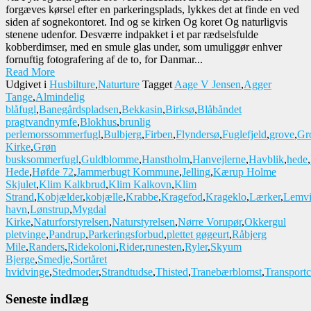
forgæves kørsel efter en parkeringsplads, lykkes det at finde en ved
siden af sognekontoret. Ind og se kirken Og koret Og naturligvis
stenene udenfor. Desværre indpakket i et par rædselsfulde
kobberdimser, med en smule glas under, som umuliggør enhver
fornuftig fotografering af de to, for Danmar...
Read More
Udgivet i
Husbilture
,
Naturture
Tagget
Aage V Jensen
,
Agger
Tange
,
Almindelig
blåfugl
,
Banegårdspladsen
,
Bekkasin
,
Birksø
,
Blåbåndet
pragtvandnymfe
,
Blokhus
,
brunlig
perlemorssommerfugl
,
Bulbjerg
,
Firben
,
Flyndersø
,
Fuglefjeld
,
grove
,
Gr
Kirke
,
Grøn
busksommerfugl
,
Guldblomme
,
Hanstholm
,
Hanvejlerne
,
Havblik
,
hede
,
Hede
,
Høfde 72
,
Jammerbugt Kommune
,
Jelling
,
Kærup Holme
Skjulet
,
Klim Kalkbrud
,
Klim Kalkovn
,
Klim
Strand
,
Kobjælder
,
kobjælle
,
Krabbe
,
Kragefod
,
Krageklo
,
Lærker
,
Lemv
havn
,
Lønstrup
,
Mygdal
Kirke
,
Naturforstyrelsen
,
Naturstyrelsen
,
Nørre Vorupør
,
Okkergul
pletvinge
,
Pandrup
,
Parkeringsforbud
,
plettet gøgeurt
,
Råbjerg
Mile
,
Randers
,
Ridekoloni
,
Rider
,
runesten
,
Ryler
,
Skyum
Bjerge
,
Smedje
,
Sortåret
hvidvinge
,
Stedmoder
,
Strandtudse
,
Thisted
,
Tranebærblomst
,
Transportc
Seneste indlæg