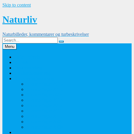
Skip to content
Naturliv
Naturbilleder, kommentarer og turbeskrivelser
Menu
Palle Frejvald
Kontakt
Orkidesamling
Guldsmedesamling
Sommerfuglesamling
Sommerfugle 2016
Sommerfugle 2015
Sommerfugle 2014
Sommerfugle 2013
Sommerfugle 2012
Sommerfugle 2011
Sommerfugle 2010
Sommerfugle 2009
Sommerfugle 2008
Blomsterbilleder