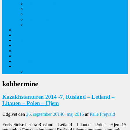
Orkideer på Møn
Tidlige majblomster
Augustplantebilleder
Juliblomsterbilleder
Juniblomsterbilleder
Overnatningssteder
Links
Bygninger
Naturture
Kirkebilleder
Haveting
Artsbeskrivelser
Husbilture
Tyskland-Frankrig 2019
kobbermine
Kazakhstanturen 2014 -7, Rusland – Letland –
Litauen – Polen – Hjem
Udgivet den
26. september 2014
6. maj 2016
af
Palle Frejvald
Fortsættelse her fra Rusland – Letland – Litauen – Polen – Hjem 15
september Første solopgang i Rusland i denne omgang, som nok