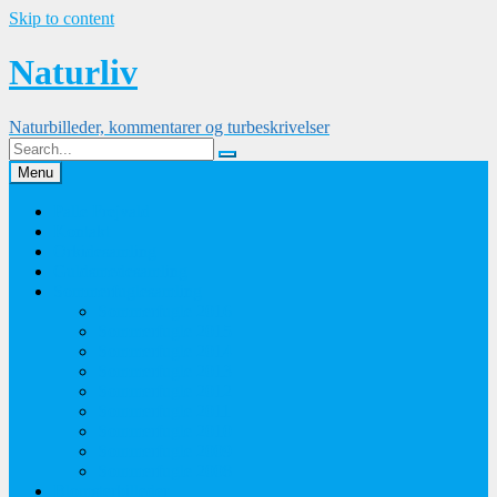
Skip to content
Naturliv
Naturbilleder, kommentarer og turbeskrivelser
Menu
Palle Frejvald
Kontakt
Orkidesamling
Guldsmedesamling
Sommerfuglesamling
Sommerfugle 2016
Sommerfugle 2015
Sommerfugle 2014
Sommerfugle 2013
Sommerfugle 2012
Sommerfugle 2011
Sommerfugle 2010
Sommerfugle 2009
Sommerfugle 2008
Blomsterbilleder