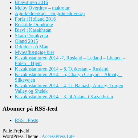
Ishavsturen 2016
Melby Overdrev – makrotur
Agurkedderkop – en grøn edderkop
Forår i Holland 2016
Roskilde Domkirke
Biavl i Kasakhstan
Skara Domkyrka
Öland 2015
Orkideer på Møn
Myreafhængige bier
Kazakhstanturen 2014 -7, Rusland – Letland – Litauen –
Polen – Hjem
Kazakhstanturen 2014 – 6, Turkestan – Rusland
Kazakhstanturen 2014 – 5, Charyn Canyon – Almaty –
Silkevejen
Kazakhstanturen 2014 – 4, Til Balqash, Almaty, Turgen
Valley og Shelek
Kazakhstanturen 2014 – 3, til Astana i Kazakhstan
Abonner på RSS-feed
RSS - Posts
Palle Frejvald
WordPress Theme
:
AccessPress Lite