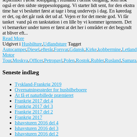
også er den sidste steppesolopgang. Vi starter lidt sent, for den ekstra
time har vi besluttet først at tage i brug undervejs i dag. En køredag
er det, og det går rask det ud af. Vejen er for det meste god. Vi får
tanket vand på en tankstation i en lille by vi kommer igennem. Det
vi bemærker under turen er først at det her i området er det begyndt
at bliver eft...
Read More
Udgivet i
Husbilture
,
Udlandsture
Tagget
Autocamper
,
Diesel
,
efterår
,
Forsvar
,
Gdansk
,
Kirke
,
kobbermine
,
Letland
Motor
Tour
,
Moskva
,
Officer
,
Petropavl
,
Polen
,
Rostok
,
Rubler
,
Rusland
,
Samara
Seneste indlæg
Tyskland-Frankrig 2019
Overnatningssteder for husbilbeboere
At få et naturbillede præmieret
Frankrig 2017 del 4
Frankrig 2017 del 3
Frankrig 2017 del 2
Frankrig 2017
Ishavsturen 2016 del 4
Ishavsturen 2016 del 3
Ishavsturen 2016 del 2