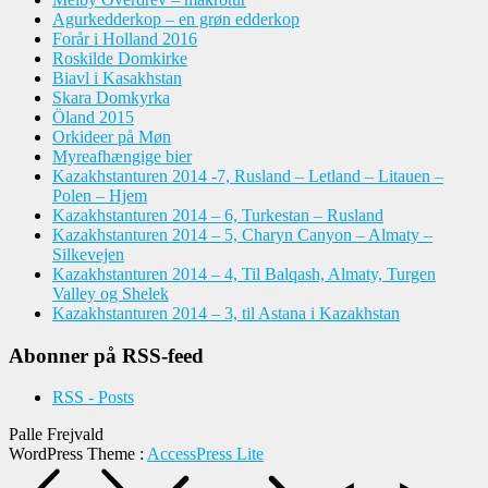
Agurkedderkop – en grøn edderkop
Forår i Holland 2016
Roskilde Domkirke
Biavl i Kasakhstan
Skara Domkyrka
Öland 2015
Orkideer på Møn
Myreafhængige bier
Kazakhstanturen 2014 -7, Rusland – Letland – Litauen –
Polen – Hjem
Kazakhstanturen 2014 – 6, Turkestan – Rusland
Kazakhstanturen 2014 – 5, Charyn Canyon – Almaty –
Silkevejen
Kazakhstanturen 2014 – 4, Til Balqash, Almaty, Turgen
Valley og Shelek
Kazakhstanturen 2014 – 3, til Astana i Kazakhstan
Abonner på RSS-feed
RSS - Posts
Palle Frejvald
WordPress Theme
:
AccessPress Lite