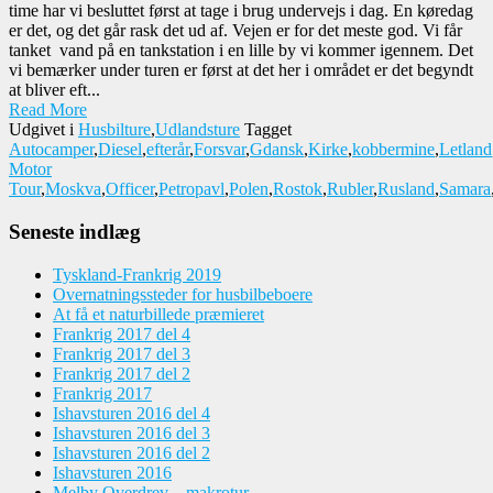
time har vi besluttet først at tage i brug undervejs i dag. En køredag
er det, og det går rask det ud af. Vejen er for det meste god. Vi får
tanket vand på en tankstation i en lille by vi kommer igennem. Det
vi bemærker under turen er først at det her i området er det begyndt
at bliver eft...
Read More
Udgivet i
Husbilture
,
Udlandsture
Tagget
Autocamper
,
Diesel
,
efterår
,
Forsvar
,
Gdansk
,
Kirke
,
kobbermine
,
Letland
Motor
Tour
,
Moskva
,
Officer
,
Petropavl
,
Polen
,
Rostok
,
Rubler
,
Rusland
,
Samara
Seneste indlæg
Tyskland-Frankrig 2019
Overnatningssteder for husbilbeboere
At få et naturbillede præmieret
Frankrig 2017 del 4
Frankrig 2017 del 3
Frankrig 2017 del 2
Frankrig 2017
Ishavsturen 2016 del 4
Ishavsturen 2016 del 3
Ishavsturen 2016 del 2
Ishavsturen 2016
Melby Overdrev – makrotur