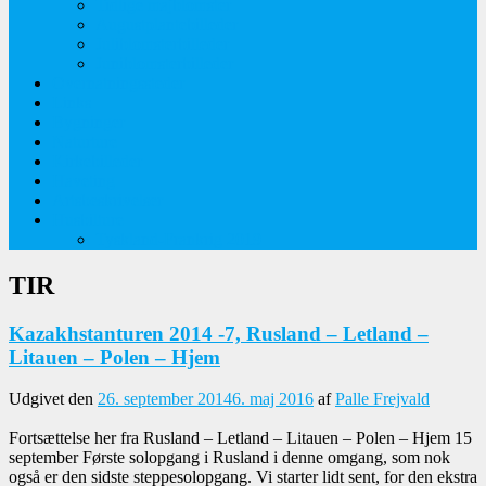
Tidlige majblomster
Augustplantebilleder
Juliblomsterbilleder
Juniblomsterbilleder
Overnatningssteder
Links
Bygninger
Naturture
Kirkebilleder
Haveting
Artsbeskrivelser
Husbilture
Tyskland-Frankrig 2019
TIR
Kazakhstanturen 2014 -7, Rusland – Letland –
Litauen – Polen – Hjem
Udgivet den
26. september 2014
6. maj 2016
af
Palle Frejvald
Fortsættelse her fra Rusland – Letland – Litauen – Polen – Hjem 15
september Første solopgang i Rusland i denne omgang, som nok
også er den sidste steppesolopgang. Vi starter lidt sent, for den ekstra