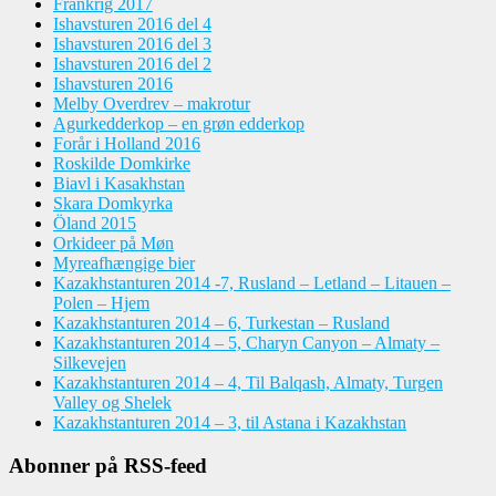
Frankrig 2017
Ishavsturen 2016 del 4
Ishavsturen 2016 del 3
Ishavsturen 2016 del 2
Ishavsturen 2016
Melby Overdrev – makrotur
Agurkedderkop – en grøn edderkop
Forår i Holland 2016
Roskilde Domkirke
Biavl i Kasakhstan
Skara Domkyrka
Öland 2015
Orkideer på Møn
Myreafhængige bier
Kazakhstanturen 2014 -7, Rusland – Letland – Litauen –
Polen – Hjem
Kazakhstanturen 2014 – 6, Turkestan – Rusland
Kazakhstanturen 2014 – 5, Charyn Canyon – Almaty –
Silkevejen
Kazakhstanturen 2014 – 4, Til Balqash, Almaty, Turgen
Valley og Shelek
Kazakhstanturen 2014 – 3, til Astana i Kazakhstan
Abonner på RSS-feed