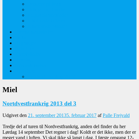
Orkideer på Møn
Tidlige majblomster
Augustplantebilleder
Juliblomsterbilleder
Juniblomsterbilleder
Overnatningssteder
Links
Bygninger
Naturture
Kirkebilleder
Haveting
Artsbeskrivelser
Husbilture
Tyskland-Frankrig 2019
Miel
Nortdvestfrankrig 2013 del 3
Udgivet den
21. september 2013
5. februar 2017
af
Palle Frejvald
Tredje del af turen til Nordvestfrankrig, anden del finder du her
Lørdag 14 september Det regner i dag! Koldt er det ikke, men der er
meget vand i luften. Vi skal ikke så langt i dag. I første omgang 12-