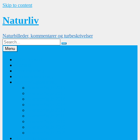
Skip to content
Naturliv
Naturbilleder, kommentarer og turbeskrivelser
Menu
Palle Frejvald
Kontakt
Orkidesamling
Guldsmedesamling
Sommerfuglesamling
Sommerfugle 2016
Sommerfugle 2015
Sommerfugle 2014
Sommerfugle 2013
Sommerfugle 2012
Sommerfugle 2011
Sommerfugle 2010
Sommerfugle 2009
Sommerfugle 2008
Blomsterbilleder