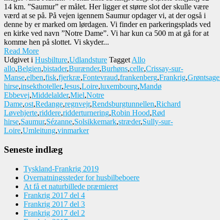
14 km. ”Saumur” er målet. Her ligger et større slot der skulle være
værd at se på. På vejen igennem Saumur opdager vi, at der også i
denne by er marked om lørdagen. Vi finder en parkeringsplads ved
en kirke ved navn ”Notre Dame”. Vi har kun ca 500 m at gå for at
komme hen på slottet. Vi skyder...
Read More
Udgivet i
Husbilture
,
Udlandsture
Tagget
Allo
allo
,
Belgien
,
bistader
,
Burænder
,
Burhøns
,
celle
,
Crissay-sur-
Manse
,
elben
,
fisk
,
fjerkræ
,
Fontevraud
,
frankenberg
,
Frankrig
,
Grøntsage
hirse
,
insekthoteller
,
Jesus
,
Loire
,
luxembourg
,
Mandø
Ebbevej
,
Middelalder
,
Miel
,
Notre
Dame
,
ost
,
Redange
,
regnvejr
,
Rendsburgtunnellen
,
Richard
Løvehjerte
,
riddere
,
ridderturnering
,
Robin Hood
,
Rød
hirse
,
Saumur
,
Sézanne
,
Solsikkemark
,
stræder
,
Sully-sur-
Loire
,
Umleitung
,
vinmarker
Seneste indlæg
Tyskland-Frankrig 2019
Overnatningssteder for husbilbeboere
At få et naturbillede præmieret
Frankrig 2017 del 4
Frankrig 2017 del 3
Frankrig 2017 del 2