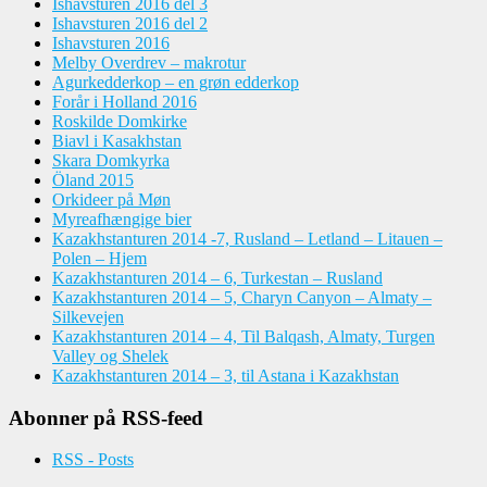
Ishavsturen 2016 del 3
Ishavsturen 2016 del 2
Ishavsturen 2016
Melby Overdrev – makrotur
Agurkedderkop – en grøn edderkop
Forår i Holland 2016
Roskilde Domkirke
Biavl i Kasakhstan
Skara Domkyrka
Öland 2015
Orkideer på Møn
Myreafhængige bier
Kazakhstanturen 2014 -7, Rusland – Letland – Litauen –
Polen – Hjem
Kazakhstanturen 2014 – 6, Turkestan – Rusland
Kazakhstanturen 2014 – 5, Charyn Canyon – Almaty –
Silkevejen
Kazakhstanturen 2014 – 4, Til Balqash, Almaty, Turgen
Valley og Shelek
Kazakhstanturen 2014 – 3, til Astana i Kazakhstan
Abonner på RSS-feed
RSS - Posts