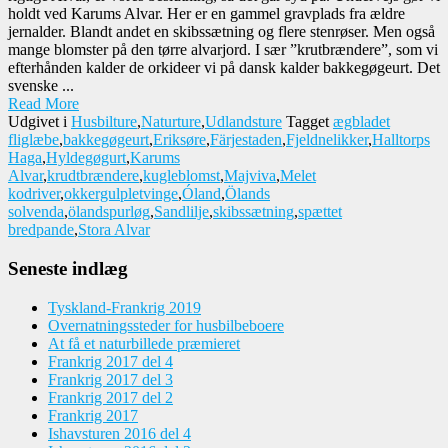
holdt ved Karums Alvar. Her er en gammel gravplads fra ældre
jernalder. Blandt andet en skibssætning og flere stenrøser. Men også
mange blomster på den tørre alvarjord. I sær ”krutbrændere”, som vi
efterhånden kalder de orkideer vi på dansk kalder bakkegøgeurt. Det
svenske ...
Read More
Udgivet i
Husbilture
,
Naturture
,
Udlandsture
Tagget
ægbladet
fliglæbe
,
bakkegøgeurt
,
Eriksøre
,
Färjestaden
,
Fjeldnelikker
,
Halltorps
Haga
,
Hyldegøgurt
,
Karums
Alvar
,
krudtbrændere
,
kugleblomst
,
Majviva
,
Melet
kodriver
,
okkergulpletvinge
,
Óland
,
Ölands
solvenda
,
ölandspurløg
,
Sandlilje
,
skibssætning
,
spættet
bredpande
,
Stora Alvar
Seneste indlæg
Tyskland-Frankrig 2019
Overnatningssteder for husbilbeboere
At få et naturbillede præmieret
Frankrig 2017 del 4
Frankrig 2017 del 3
Frankrig 2017 del 2
Frankrig 2017
Ishavsturen 2016 del 4