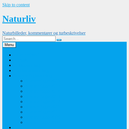
Skip to content
Naturliv
Naturbilleder, kommentarer og turbeskrivelser
Menu
Palle Frejvald
Kontakt
Orkidesamling
Guldsmedesamling
Sommerfuglesamling
Sommerfugle 2016
Sommerfugle 2015
Sommerfugle 2014
Sommerfugle 2013
Sommerfugle 2012
Sommerfugle 2011
Sommerfugle 2010
Sommerfugle 2009
Sommerfugle 2008
Blomsterbilleder