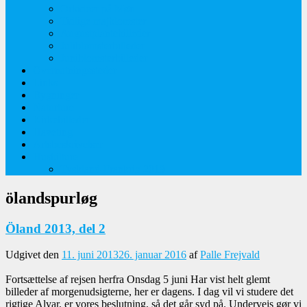
Orkideer på Møn
Tidlige majblomster
Augustplantebilleder
Juliblomsterbilleder
Juniblomsterbilleder
Overnatningssteder
Links
Bygninger
Naturture
Kirkebilleder
Haveting
Artsbeskrivelser
Husbilture
Tyskland-Frankrig 2019
ölandspurløg
Öland 2013, del 2
Udgivet den
11. juni 2013
26. januar 2016
af
Palle Frejvald
Fortsættelse af rejsen herfra Onsdag 5 juni Har vist helt glemt
billeder af morgenudsigterne, her er dagens. I dag vil vi studere det
rigtige Alvar, er vores beslutning, så det går syd på. Undervejs gør vi