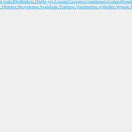
d road
,
Blodkirken
,
Dårlig vej
,
Gasrør
,
Gravsten
,
Grøntsager
,
Gulag
,
Honni
d
,
Sibirien
,
Skovsteppe
,
Svalehale
,
Træhuse
,
Vandmelon
,
vejhuller
,
Vejsalg
,