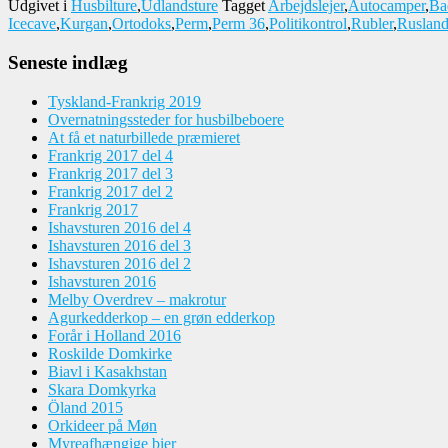
Udgivet i
Husbilture
,
Udlandsture
Tagget
Arbejdslejer
,
Autocamper
,
Ba
Icecave
,
Kurgan
,
Ortodoks
,
Perm
,
Perm 36
,
Politikontrol
,
Rubler
,
Ruslan
Seneste indlæg
Tyskland-Frankrig 2019
Overnatningssteder for husbilbeboere
At få et naturbillede præmieret
Frankrig 2017 del 4
Frankrig 2017 del 3
Frankrig 2017 del 2
Frankrig 2017
Ishavsturen 2016 del 4
Ishavsturen 2016 del 3
Ishavsturen 2016 del 2
Ishavsturen 2016
Melby Overdrev – makrotur
Agurkedderkop – en grøn edderkop
Forår i Holland 2016
Roskilde Domkirke
Biavl i Kasakhstan
Skara Domkyrka
Öland 2015
Orkideer på Møn
Myreafhængige bier