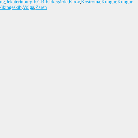
ng
,
Jekaterinburg
,
KGB
,
Kirkegårde
,
Kirov
,
Kostroma
,
Kungur
,
Kungur
Vikingeskib
,
Volga
,
Zaren