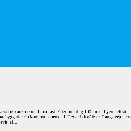
kva og kører derudaf mod øst. Efter omkring 100 km er byen helt slut, 
yggerier fra kommunismens tid. Her er lidt af hver. Langs vejen er der
vis, så ...