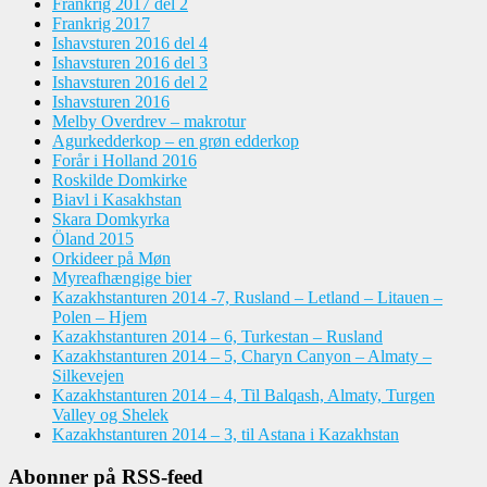
Frankrig 2017 del 2
Frankrig 2017
Ishavsturen 2016 del 4
Ishavsturen 2016 del 3
Ishavsturen 2016 del 2
Ishavsturen 2016
Melby Overdrev – makrotur
Agurkedderkop – en grøn edderkop
Forår i Holland 2016
Roskilde Domkirke
Biavl i Kasakhstan
Skara Domkyrka
Öland 2015
Orkideer på Møn
Myreafhængige bier
Kazakhstanturen 2014 -7, Rusland – Letland – Litauen –
Polen – Hjem
Kazakhstanturen 2014 – 6, Turkestan – Rusland
Kazakhstanturen 2014 – 5, Charyn Canyon – Almaty –
Silkevejen
Kazakhstanturen 2014 – 4, Til Balqash, Almaty, Turgen
Valley og Shelek
Kazakhstanturen 2014 – 3, til Astana i Kazakhstan
Abonner på RSS-feed