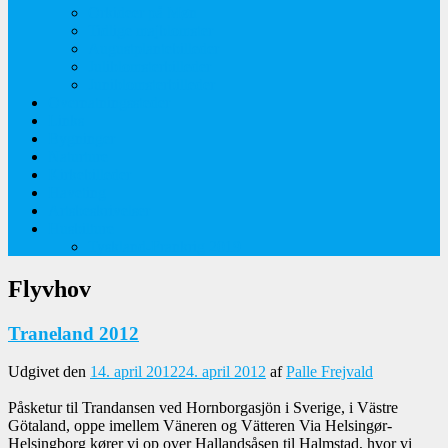
Orkideer på Møn
Tidlige majblomster
Augustplantebilleder
Juliblomsterbilleder
Juniblomsterbilleder
Overnatningssteder
Links
Bygninger
Naturture
Kirkebilleder
Haveting
Artsbeskrivelser
Husbilture
Tyskland-Frankrig 2019
Flyvhov
Traneland 2012
Udgivet den
14. april 2012
24. april 2012
af
Palle Frejvald
Påsketur til Trandansen ved Hornborgasjön i Sverige, i Västre
Götaland, oppe imellem Väneren og Vätteren Via Helsingør-
Helsingborg kører vi op over Hallandsåsen til Halmstad, hvor vi