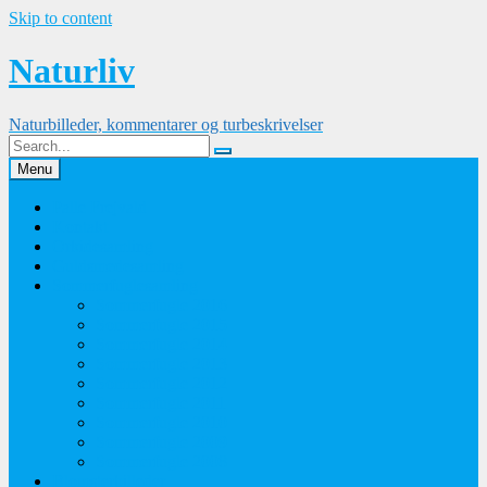
Skip to content
Naturliv
Naturbilleder, kommentarer og turbeskrivelser
Menu
Palle Frejvald
Kontakt
Orkidesamling
Guldsmedesamling
Sommerfuglesamling
Sommerfugle 2016
Sommerfugle 2015
Sommerfugle 2014
Sommerfugle 2013
Sommerfugle 2012
Sommerfugle 2011
Sommerfugle 2010
Sommerfugle 2009
Sommerfugle 2008
Blomsterbilleder