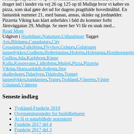
drager ind i landet via vej 26 og 125 op til Mullsjø hvor vi køber en
pizza, som skal gøre det ud for dagens pragtfulde hovedmåltid. En
fantastisk nummer 21, med banan, annas, skinke og jordnødder.
Pizzeria Viking kan klart anbefales i fald du kommer forbi
Järnväggatan 29, Mullsjø. Se mere her Vi får en snak med...
Read More
Udgivet i
Husbilture
,
Naturture
,
Udlandsture
Tagget
Arn
,
Blishøns
,
Canadagæs
,
City
Grossisten
,
Falköbing
,
Flyvhov
,
Grågæs
,
Gråstrupet
lappedykker
,
Gudhem
,
Helleristning
,
Holsjön
,
Holsjunga
,
Hornborgasjö
Guillou
,
Jula
,
Karlsborg
,
Kinne
Kulla
,
Knopsvane
,
Lidköbing
,
Mulsjö
,
Pizza
,
Pizzeria
Viking
,
Skara
,
solskib
,
Soltegn
,
Stor
skallesluger
,
Tidaelven
,
Tidaholm
,
Toppet
lappedykker
,
trandansen
,
Traner
,
Troldand
,
Väneren
,
Västre
Götaland
,
Vätteren
Seneste indlæg
Tyskland-Frankrig 2019
Overnatningssteder for husbilbeboere
At få et naturbillede præmieret
Frankrig 2017 del 4
Frankrig 2017 del 3