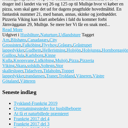
drager ind i landet via vej 26 og 125 op til Mullsjø hvor vi køber en
pizza, som skal gøre det ud for dagens pragtfulde hovedmåltid. En
fantastisk nummer 21, med banan, annas, skinke og jordnødder.
Pizzeria Viking kan klart anbefales i fald du kommer forbi
Järnväggatan 29, Mullsjø. Se mere her Vi får en snak med...
Read More
Udgivet i
Husbilture
,
Naturture
,
Udlandsture
Tagget
Arn
,
Blishøns
,
Canadagæs
,
City
Grossisten
,
Falköbing
,
Flyvhov
,
Grågæs
,
Gråstrupet
lappedykker
,
Gudhem
,
Helleristning
,
Holsjön
,
Holsjunga
,
Hornborgasjö
Guillou
,
Jula
,
Karlsborg
,
Kinne
Kulla
,
Knopsvane
,
Lidköbing
,
Mulsjö
,
Pizza
,
Pizzeria
Viking
,
Skara
,
solskib
,
Soltegn
,
Stor
skallesluger
,
Tidaelven
,
Tidaholm
,
Toppet
lappedykker
,
trandansen
,
Traner
,
Troldand
,
Väneren
,
Västre
Götaland
,
Vätteren
Seneste indlæg
Tyskland-Frankrig 2019
Overnatningssteder for husbilbeboere
At få et naturbillede præmieret
Frankrig 2017 del 4
Frankrig 2017 del 3