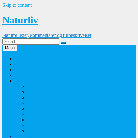
Skip to content
Naturliv
Naturbilleder, kommentarer og turbeskrivelser
Menu
Palle Frejvald
Kontakt
Orkidesamling
Guldsmedesamling
Sommerfuglesamling
Sommerfugle 2016
Sommerfugle 2015
Sommerfugle 2014
Sommerfugle 2013
Sommerfugle 2012
Sommerfugle 2011
Sommerfugle 2010
Sommerfugle 2009
Sommerfugle 2008
Blomsterbilleder