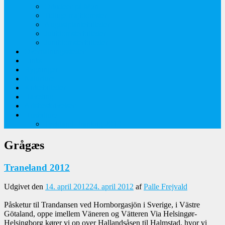
Orkideer på Møn
Tidlige majblomster
Augustplantebilleder
Juliblomsterbilleder
Juniblomsterbilleder
Overnatningssteder
Links
Bygninger
Naturture
Kirkebilleder
Haveting
Artsbeskrivelser
Husbilture
Tyskland-Frankrig 2019
Grågæs
Traneland 2012
Udgivet den
14. april 2012
24. april 2012
af
Palle Frejvald
Påsketur til Trandansen ved Hornborgasjön i Sverige, i Västre
Götaland, oppe imellem Väneren og Vätteren Via Helsingør-
Helsingborg kører vi op over Hallandsåsen til Halmstad, hvor vi