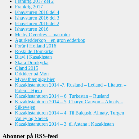
Frankrig 2017 del 2
Frankrig 2017
Ishavsturen 2016 del 4
Ishavsturen 2016 del 3
Ishavsturen 2016 del 2
Ishavsturen 2016
Melby Overdrev – makrotur
Agurkedderkop – en grøn edderkop
Forår i Holland 2016
Roskilde Domkirke
Biavl i Kasakhstan
Skara Domkyrka
Öland 2015
Orkideer på Møn
Myreafhængige bier
Kazakhstanturen 2014 -7, Rusland – Letland – Litauen –
Polen – Hjem
Kazakhstanturen 2014 – 6, Turkestan – Rusland
Kazakhstanturen 2014 – 5, Charyn Canyon – Almaty –
Silkevejen
Kazakhstanturen 2014 – 4, Til Balqash, Almaty, Turgen
Valley og Shelek
Kazakhstanturen 2014 – 3, til Astana i Kazakhstan
Abonner på RSS-feed