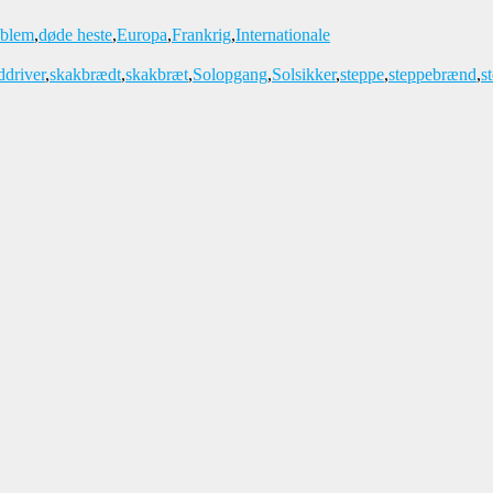
oblem
,
døde heste
,
Europa
,
Frankrig
,
Internationale
ddriver
,
skakbrædt
,
skakbræt
,
Solopgang
,
Solsikker
,
steppe
,
steppebrænd
,
s