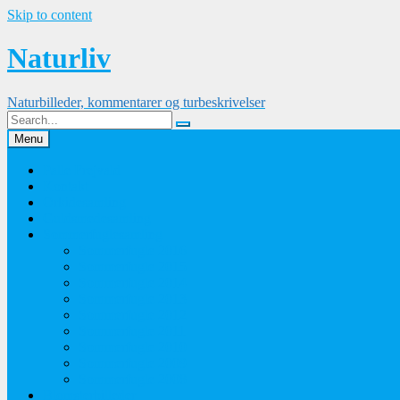
Skip to content
Naturliv
Naturbilleder, kommentarer og turbeskrivelser
Menu
Palle Frejvald
Kontakt
Orkidesamling
Guldsmedesamling
Sommerfuglesamling
Sommerfugle 2016
Sommerfugle 2015
Sommerfugle 2014
Sommerfugle 2013
Sommerfugle 2012
Sommerfugle 2011
Sommerfugle 2010
Sommerfugle 2009
Sommerfugle 2008
Blomsterbilleder