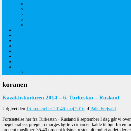
Orkideer på Møn
Tidlige majblomster
Augustplantebilleder
Juliblomsterbilleder
Juniblomsterbilleder
Overnatningssteder
Links
Bygninger
Naturture
Kirkebilleder
Haveting
Artsbeskrivelser
Husbilture
Tyskland-Frankrig 2019
koranen
Kazakhstanturen 2014 – 6, Turkestan – Rusland
Udgivet den
15. september 2014
6. maj 2016
af
Palle Frejvald
Fortsættelse her fra Turkestan - Rusland 9 september I dag går vi o
meget arabisk præget, i morges hørte vi imamen kalde til bøn fra en mi
procent muslimer, 35-40 procent kristne, resten alt muligt andet. der er