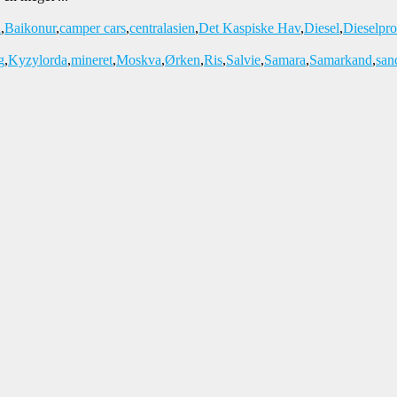
n
,
Baikonur
,
camper cars
,
centralasien
,
Det Kaspiske Hav
,
Diesel
,
Dieselpr
g
,
Kyzylorda
,
mineret
,
Moskva
,
Ørken
,
Ris
,
Salvie
,
Samara
,
Samarkand
,
san