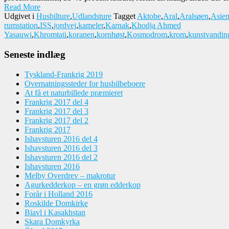
Read More
Udgivet i
Husbilture
,
Udlandsture
Tagget
Aktobe
,
Aral
,
Aralsøen
,
Asie
rumstation
,
ISS
,
jordvej
,
kameler
,
Karnak
,
Khodja Ahmed
Yasauwi
,
Khromtaü
,
koranen
,
kornhøst
,
Kosmodrom
,
krom
,
kunstvandin
Seneste indlæg
Tyskland-Frankrig 2019
Overnatningssteder for husbilbeboere
At få et naturbillede præmieret
Frankrig 2017 del 4
Frankrig 2017 del 3
Frankrig 2017 del 2
Frankrig 2017
Ishavsturen 2016 del 4
Ishavsturen 2016 del 3
Ishavsturen 2016 del 2
Ishavsturen 2016
Melby Overdrev – makrotur
Agurkedderkop – en grøn edderkop
Forår i Holland 2016
Roskilde Domkirke
Biavl i Kasakhstan
Skara Domkyrka