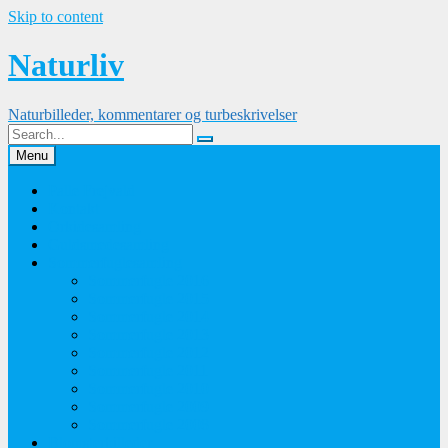
Skip to content
Naturliv
Naturbilleder, kommentarer og turbeskrivelser
Menu
Palle Frejvald
Kontakt
Orkidesamling
Guldsmedesamling
Sommerfuglesamling
Sommerfugle 2016
Sommerfugle 2015
Sommerfugle 2014
Sommerfugle 2013
Sommerfugle 2012
Sommerfugle 2011
Sommerfugle 2010
Sommerfugle 2009
Sommerfugle 2008
Blomsterbilleder