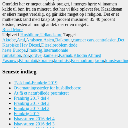
Området her er meget arabisk præget, i morges hørte vi imamen
kalde til bøn fra en mineret, det har vi ikke oplevet før. Kazakhstan
er ellers meget verdslig, og går ikke meget op i religion. Det er et
multietnisk land med knap 50 procent muslimer, 35-40 procent
kristne, resten alt muligt andet. der er en meget ...
Read More
Udgivet i
Husbilture
,
Udlandsture
Tagget
Aktobe
,
Aral
,
Aralsøen
,
Asien
,
Baikonur
,
camper cars
,
centralasien
,
Det
Kaspiske Hav
,
Diesel
,
Dieselproblem
,
døde
heste
,
Europa
,
Frankrig
,
Internationale
rumstation
,
ISS
,
jordvej
,
kameler
,
Karnak
,
Khodja Ahmed
Yasauwi
,
Khromtaü
,
koranen
,
kornhøst
,
Kosmodrom
,
krom
,
kunstvandin
Seneste indlæg
Tyskland-Frankrig 2019
Overnatningssteder for husbilbeboere
At få et naturbillede præmieret
Frankrig 2017 del 4
Frankrig 2017 del 3
Frankrig 2017 del 2
Frankrig 2017
Ishavsturen 2016 del 4
Ishavsturen 2016 del 3