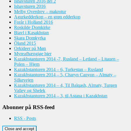
Ishavsturen 2016 del 2
Ishavsturen 2016
Melby Overdrev – makrotur
Agurkedderkop – en grøn edderkop
Forår i Holland 2016
Roskilde Domkirke
Biavl i Kasakhstan
Skara Domkyrka
Öland 2015
Orkideer på Møn
Myreafhængige bier
Kazakhstanturen 2014 -7, Rusland – Letland – Litauen –
Polen – Hjem
Kazakhstanturen 2014 – 6, Turkestan – Rusland
Kazakhstanturen 2014 – 5, Charyn Canyon – Almaty –
Silkevejen
Kazakhstanturen 2014 – 4, Til Balqash, Almaty, Turgen
Valley og Shelek
Kazakhstanturen 2014 – 3, til Astana i Kazakhstan
Abonner på RSS-feed
RSS - Posts