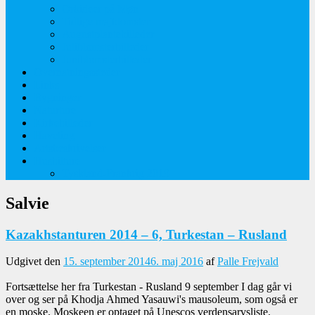
Orkideer på Møn
Tidlige majblomster
Augustplantebilleder
Juliblomsterbilleder
Juniblomsterbilleder
Overnatningssteder
Links
Bygninger
Naturture
Kirkebilleder
Haveting
Artsbeskrivelser
Husbilture
Tyskland-Frankrig 2019
Salvie
Kazakhstanturen 2014 – 6, Turkestan – Rusland
Udgivet den
15. september 2014
6. maj 2016
af
Palle Frejvald
Fortsættelse her fra Turkestan - Rusland 9 september I dag går vi
over og ser på Khodja Ahmed Yasauwi's mausoleum, som også er
en moske. Moskeen er optaget på Unescos verdensarvsliste.