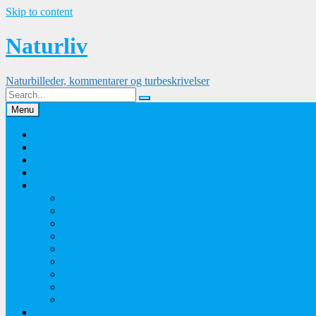
Skip to content
Naturliv
Naturbilleder, kommentarer og turbeskrivelser
Menu
Palle Frejvald
Kontakt
Orkidesamling
Guldsmedesamling
Sommerfuglesamling
Sommerfugle 2016
Sommerfugle 2015
Sommerfugle 2014
Sommerfugle 2013
Sommerfugle 2012
Sommerfugle 2011
Sommerfugle 2010
Sommerfugle 2009
Sommerfugle 2008
Blomsterbilleder