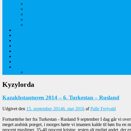
Orkideer på Møn
Tidlige majblomster
Augustplantebilleder
Juliblomsterbilleder
Juniblomsterbilleder
Overnatningssteder
Links
Bygninger
Naturture
Kirkebilleder
Haveting
Artsbeskrivelser
Husbilture
Tyskland-Frankrig 2019
Kyzylorda
Kazakhstanturen 2014 – 6, Turkestan – Rusland
Udgivet den
15. september 2014
6. maj 2016
af
Palle Frejvald
Fortsættelse her fra Turkestan - Rusland 9 september I dag går vi o
meget arabisk præget, i morges hørte vi imamen kalde til bøn fra en mi
procent muslimer, 35-40 procent kristne, resten alt muligt andet. der er