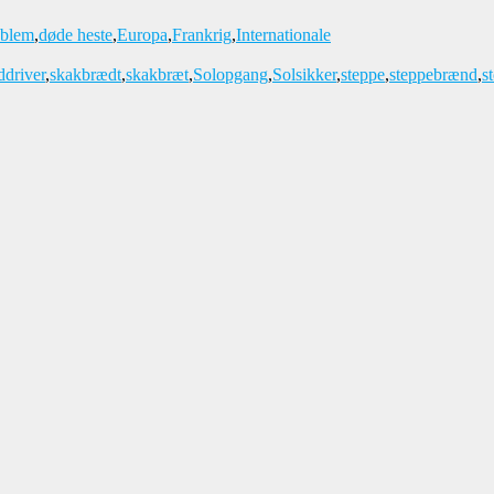
oblem
,
døde heste
,
Europa
,
Frankrig
,
Internationale
ddriver
,
skakbrædt
,
skakbræt
,
Solopgang
,
Solsikker
,
steppe
,
steppebrænd
,
s