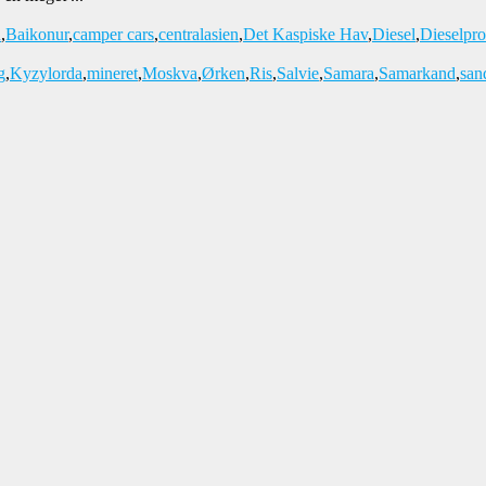
n
,
Baikonur
,
camper cars
,
centralasien
,
Det Kaspiske Hav
,
Diesel
,
Dieselpr
g
,
Kyzylorda
,
mineret
,
Moskva
,
Ørken
,
Ris
,
Salvie
,
Samara
,
Samarkand
,
san