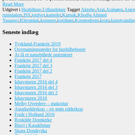
Read More
Udgivet i
Husbilture
,
Udlandsture
Tagget
Aktobe
,
Aral
,
Aralsøen
,
Asie
rumstation
,
ISS
,
jordvej
,
kameler
,
Karnak
,
Khodja Ahmed
Yasauwi
,
Khromtaü
,
koranen
,
kornhøst
,
Kosmodrom
,
krom
,
kunstvandin
Seneste indlæg
Tyskland-Frankrig 2019
Overnatningssteder for husbilbeboere
At få et naturbillede præmieret
Frankrig 2017 del 4
Frankrig 2017 del 3
Frankrig 2017 del 2
Frankrig 2017
Ishavsturen 2016 del 4
Ishavsturen 2016 del 3
Ishavsturen 2016 del 2
Ishavsturen 2016
Melby Overdrev – makrotur
Agurkedderkop – en grøn edderkop
Forår i Holland 2016
Roskilde Domkirke
Biavl i Kasakhstan
Skara Domkyrka