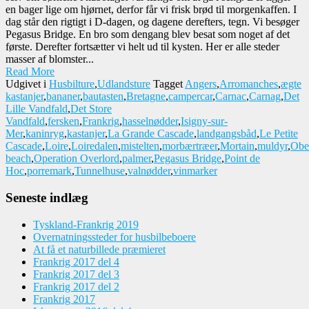
en bager lige om hjørnet, derfor får vi frisk brød til morgenkaffen. I
dag står den rigtigt i D-dagen, og dagene derefters, tegn. Vi besøger
Pegasus Bridge. En bro som dengang blev besat som noget af det
første. Derefter fortsætter vi helt ud til kysten. Her er alle steder
masser af blomster...
Read More
Udgivet i
Husbilture
,
Udlandsture
Tagget
Angers
,
Arromanches
,
ægte
kastanjer
,
bananer
,
bautasten
,
Bretagne
,
campercar
,
Carnac
,
Carnag
,
Det
Lille Vandfald
,
Det Store
Vandfald
,
fersken
,
Frankrig
,
hasselnødder
,
Isigny-sur-
Mer
,
kaninryg
,
kastanjer
,
La Grande Cascade
,
landgangsbåd
,
Le Petite
Cascade
,
Loire
,
Loiredalen
,
mistelten
,
morbærtræer
,
Mortain
,
muldyr
,
Obe
beach
,
Operation Overlord
,
palmer
,
Pegasus Bridge
,
Point de
Hoc
,
porremark
,
Tunnelhuse
,
valnødder
,
vinmarker
Seneste indlæg
Tyskland-Frankrig 2019
Overnatningssteder for husbilbeboere
At få et naturbillede præmieret
Frankrig 2017 del 4
Frankrig 2017 del 3
Frankrig 2017 del 2
Frankrig 2017