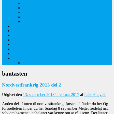
Orkideer på Møn
Tidlige majblomster
Augustplantebilleder
Juliblomsterbilleder
Juniblomsterbilleder
Overnatningssteder
Links
Bygninger
Naturture
Kirkebilleder
Haveting
Artsbeskrivelser
Husbilture
Tyskland-Frankrig 2019
bautasten
Nordvestfrankrig 2013 del 2
Udgivet den
13. september 2013
5. februar 2017
af
Palle Frejvald
Anden del af turen til nordvestfrankrig, første del finder du her Og
fortsættelsen finder du her Søndag 8 september Meget fredelig nat,
selv om børnene i nabolaget var længe om at gå i seng. Der ligger