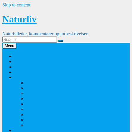
Skip to content
Naturliv
Naturbilleder, kommentarer og turbeskrivelser
Menu
Palle Frejvald
Kontakt
Orkidesamling
Guldsmedesamling
Sommerfuglesamling
Sommerfugle 2016
Sommerfugle 2015
Sommerfugle 2014
Sommerfugle 2013
Sommerfugle 2012
Sommerfugle 2011
Sommerfugle 2010
Sommerfugle 2009
Sommerfugle 2008
Blomsterbilleder