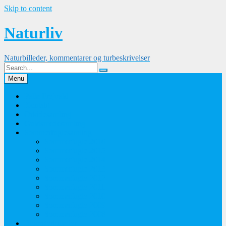
Skip to content
Naturliv
Naturbilleder, kommentarer og turbeskrivelser
Menu
Palle Frejvald
Kontakt
Orkidesamling
Guldsmedesamling
Sommerfuglesamling
Sommerfugle 2016
Sommerfugle 2015
Sommerfugle 2014
Sommerfugle 2013
Sommerfugle 2012
Sommerfugle 2011
Sommerfugle 2010
Sommerfugle 2009
Sommerfugle 2008
Blomsterbilleder