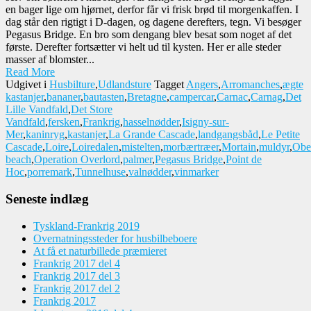
en bager lige om hjørnet, derfor får vi frisk brød til morgenkaffen. I
dag står den rigtigt i D-dagen, og dagene derefters, tegn. Vi besøger
Pegasus Bridge. En bro som dengang blev besat som noget af det
første. Derefter fortsætter vi helt ud til kysten. Her er alle steder
masser af blomster...
Read More
Udgivet i
Husbilture
,
Udlandsture
Tagget
Angers
,
Arromanches
,
ægte
kastanjer
,
bananer
,
bautasten
,
Bretagne
,
campercar
,
Carnac
,
Carnag
,
Det
Lille Vandfald
,
Det Store
Vandfald
,
fersken
,
Frankrig
,
hasselnødder
,
Isigny-sur-
Mer
,
kaninryg
,
kastanjer
,
La Grande Cascade
,
landgangsbåd
,
Le Petite
Cascade
,
Loire
,
Loiredalen
,
mistelten
,
morbærtræer
,
Mortain
,
muldyr
,
Obe
beach
,
Operation Overlord
,
palmer
,
Pegasus Bridge
,
Point de
Hoc
,
porremark
,
Tunnelhuse
,
valnødder
,
vinmarker
Seneste indlæg
Tyskland-Frankrig 2019
Overnatningssteder for husbilbeboere
At få et naturbillede præmieret
Frankrig 2017 del 4
Frankrig 2017 del 3
Frankrig 2017 del 2
Frankrig 2017