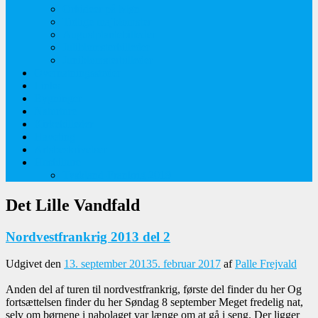
Orkideer på Møn
Tidlige majblomster
Augustplantebilleder
Juliblomsterbilleder
Juniblomsterbilleder
Overnatningssteder
Links
Bygninger
Naturture
Kirkebilleder
Haveting
Artsbeskrivelser
Husbilture
Tyskland-Frankrig 2019
Det Lille Vandfald
Nordvestfrankrig 2013 del 2
Udgivet den
13. september 2013
5. februar 2017
af
Palle Frejvald
Anden del af turen til nordvestfrankrig, første del finder du her Og
fortsættelsen finder du her Søndag 8 september Meget fredelig nat,
selv om børnene i nabolaget var længe om at gå i seng. Der ligger