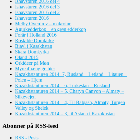
Ishavsturen 2016 del 4
Ishavsturen 2016 del 3
Ishavsturen 2016 del 2
Ishavsturen 2016
Melby Overdrev – makrotur
Agurkedderkop – en grøn edderkop
Forår i Holland 2016
Roskilde Domkirke
Biavl i Kasakhstan
Skara Domkyrka
Öland 2015
Orkideer på Møn
Myreafhængige bier
Kazakhstanturen 2014 -7, Rusland – Letland – Litauen –
Polen – Hjem
Kazakhstanturen 2014 – 6, Turkestan – Rusland
Kazakhstanturen 2014 – 5, Charyn Canyon – Almaty –
Silkevejen
Kazakhstanturen 2014 – 4, Til Balqash, Almaty, Turgen
Valley og Shelek
Kazakhstanturen 2014 – 3, til Astana i Kazakhstan
Abonner på RSS-feed
RSS - Posts