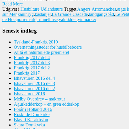
Read More
Udgivet i
Husbilture
,
Udlandsture
Tagget
Angers
,
Arromanches
,
ægte k
sur-Mer
,
kaninryg
,
kastanjer
,
La Grande Cascade
,
landgangsbåd
,
Le Peti
de Hoc
,
porremark
,
Tunnelhuse
,
valnødder
,
vinmarker
Seneste indlæg
Tyskland-Frankrig 2019
Overnatningssteder for husbilbeboere
At få et naturbillede præmieret
Frankrig 2017 del 4
Frankrig 2017 del 3
Frankrig 2017 del 2
Frankrig 2017
Ishavsturen 2016 del 4
Ishavsturen 2016 del 3
Ishavsturen 2016 del 2
Ishavsturen 2016
Melby Overdrev – makrotur
Agurkedderkop – en grøn edderkop
Forår i Holland 2016
Roskilde Domkirke
Biavl i Kasakhstan
Skara Domkyrka