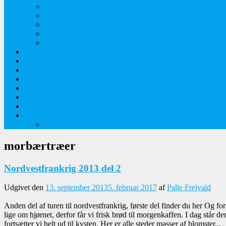
Orkideer på Møn
Tidlige majblomster
Augustplantebilleder
Juliblomsterbilleder
Juniblomsterbilleder
Overnatningssteder
Links
Bygninger
Naturture
Kirkebilleder
Haveting
Artsbeskrivelser
Husbilture
Tyskland-Frankrig 2019
morbærtræer
Nordvestfrankrig 2013 del 2
Udgivet den
13. september 2013
5. februar 2017
af
Palle Frejvald
Anden del af turen til nordvestfrankrig, første del finder du her Og f
lige om hjørnet, derfor får vi frisk brød til morgenkaffen. I dag står
fortsætter vi helt ud til kysten. Her er alle steder masser af blomster...