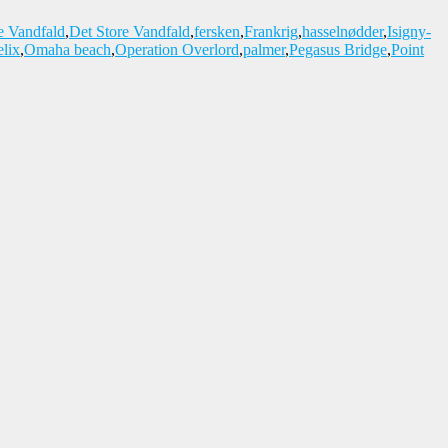
e Vandfald
,
Det Store Vandfald
,
fersken
,
Frankrig
,
hasselnødder
,
Isigny-
lix
,
Omaha beach
,
Operation Overlord
,
palmer
,
Pegasus Bridge
,
Point