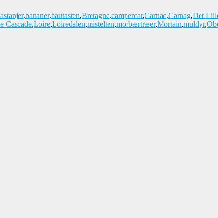
astanjer
,
bananer
,
bautasten
,
Bretagne
,
campercar
,
Carnac
,
Carnag
,
Det Lill
te Cascade
,
Loire
,
Loiredalen
,
mistelten
,
morbærtræer
,
Mortain
,
muldyr
,
Obe