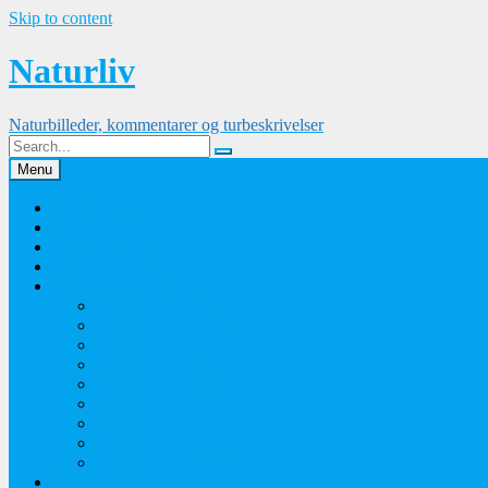
Skip to content
Naturliv
Naturbilleder, kommentarer og turbeskrivelser
Menu
Palle Frejvald
Kontakt
Orkidesamling
Guldsmedesamling
Sommerfuglesamling
Sommerfugle 2016
Sommerfugle 2015
Sommerfugle 2014
Sommerfugle 2013
Sommerfugle 2012
Sommerfugle 2011
Sommerfugle 2010
Sommerfugle 2009
Sommerfugle 2008
Blomsterbilleder