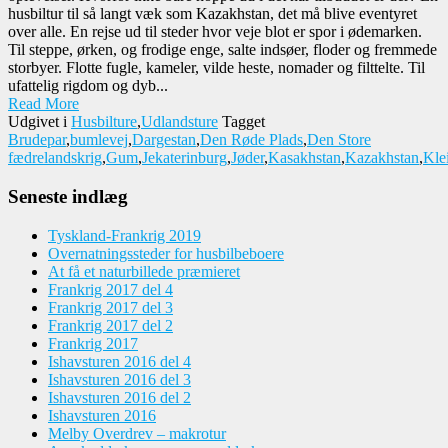
husbiltur til så langt væk som Kazakhstan, det må blive eventyret
over alle. En rejse ud til steder hvor veje blot er spor i ødemarken.
Til steppe, ørken, og frodige enge, salte indsøer, floder og fremmede
storbyer. Flotte fugle, kameler, vilde heste, nomader og filttelte. Til
ufattelig rigdom og dyb...
Read More
Udgivet i
Husbilture
,
Udlandsture
Tagget
Brudepar
,
bumlevej
,
Dargestan
,
Den Røde Plads
,
Den Store
fædrelandskrig
,
Gum
,
Jekaterinburg
,
Jøder
,
Kasakhstan
,
Kazakhstan
,
Kle
Seneste indlæg
Tyskland-Frankrig 2019
Overnatningssteder for husbilbeboere
At få et naturbillede præmieret
Frankrig 2017 del 4
Frankrig 2017 del 3
Frankrig 2017 del 2
Frankrig 2017
Ishavsturen 2016 del 4
Ishavsturen 2016 del 3
Ishavsturen 2016 del 2
Ishavsturen 2016
Melby Overdrev – makrotur