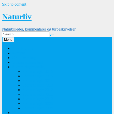
Skip to content
Naturliv
Naturbilleder, kommentarer og turbeskrivelser
Menu
Palle Frejvald
Kontakt
Orkidesamling
Guldsmedesamling
Sommerfuglesamling
Sommerfugle 2016
Sommerfugle 2015
Sommerfugle 2014
Sommerfugle 2013
Sommerfugle 2012
Sommerfugle 2011
Sommerfugle 2010
Sommerfugle 2009
Sommerfugle 2008
Blomsterbilleder