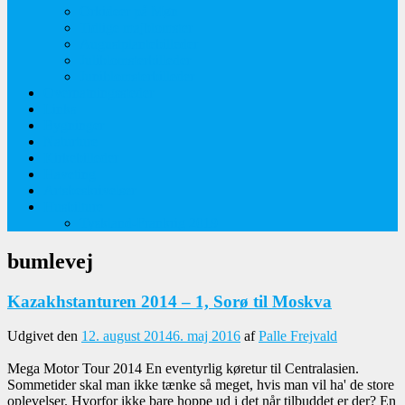
Orkideer på Møn
Tidlige majblomster
Augustplantebilleder
Juliblomsterbilleder
Juniblomsterbilleder
Overnatningssteder
Links
Bygninger
Naturture
Kirkebilleder
Haveting
Artsbeskrivelser
Husbilture
Tyskland-Frankrig 2019
bumlevej
Kazakhstanturen 2014 – 1, Sorø til Moskva
Udgivet den
12. august 2014
6. maj 2016
af
Palle Frejvald
Mega Motor Tour 2014 En eventyrlig køretur til Centralasien.
Sommetider skal man ikke tænke så meget, hvis man vil ha' de store
oplevelser. Hvorfor ikke bare hoppe ud i det når tilbuddet er der? En