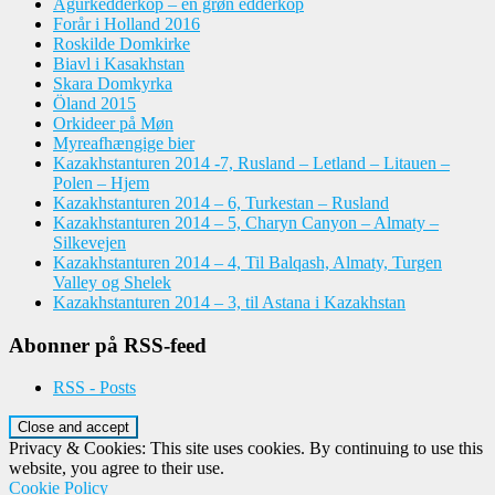
Agurkedderkop – en grøn edderkop
Forår i Holland 2016
Roskilde Domkirke
Biavl i Kasakhstan
Skara Domkyrka
Öland 2015
Orkideer på Møn
Myreafhængige bier
Kazakhstanturen 2014 -7, Rusland – Letland – Litauen –
Polen – Hjem
Kazakhstanturen 2014 – 6, Turkestan – Rusland
Kazakhstanturen 2014 – 5, Charyn Canyon – Almaty –
Silkevejen
Kazakhstanturen 2014 – 4, Til Balqash, Almaty, Turgen
Valley og Shelek
Kazakhstanturen 2014 – 3, til Astana i Kazakhstan
Abonner på RSS-feed
RSS - Posts
Privacy & Cookies: This site uses cookies. By continuing to use this
website, you agree to their use.
Cookie Policy