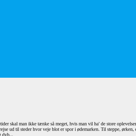
er skal man ikke tænke så meget, hvis man vil ha' de store oplevelser.
ejse ud til steder hvor veje blot er spor i ødemarken. Til steppe, ørken,
g dyb...