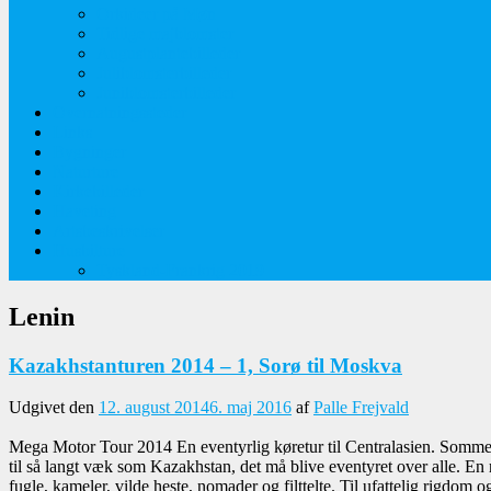
Orkideer på Møn
Tidlige majblomster
Augustplantebilleder
Juliblomsterbilleder
Juniblomsterbilleder
Overnatningssteder
Links
Bygninger
Naturture
Kirkebilleder
Haveting
Artsbeskrivelser
Husbilture
Tyskland-Frankrig 2019
Lenin
Kazakhstanturen 2014 – 1, Sorø til Moskva
Udgivet den
12. august 2014
6. maj 2016
af
Palle Frejvald
Mega Motor Tour 2014 En eventyrlig køretur til Centralasien. Sommetid
til så langt væk som Kazakhstan, det må blive eventyret over alle. En r
fugle, kameler, vilde heste, nomader og filttelte. Til ufattelig rigdom o