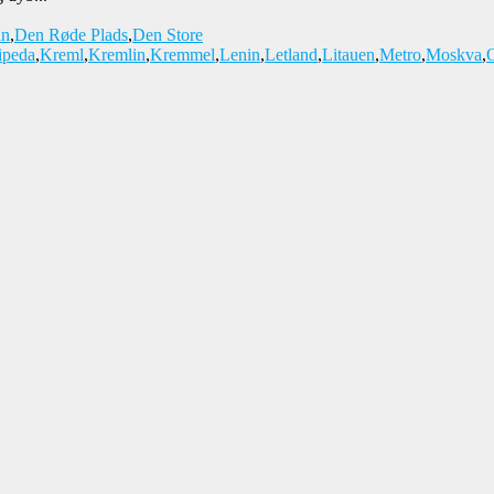
an
,
Den Røde Plads
,
Den Store
ipeda
,
Kreml
,
Kremlin
,
Kremmel
,
Lenin
,
Letland
,
Litauen
,
Metro
,
Moskva
,