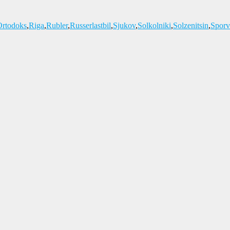
Ortodoks
,
Riga
,
Rubler
,
Russerlastbil
,
Sjukov
,
Solkolniki
,
Solzenitsin
,
Spor