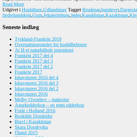
Read More
Udgivet i
Husbilture
,
Udlandsture
Tagget
Brudepar
,
bumlevej
,
Dargest
fædrelandskrig
,
Gum
,
Jekaterinburg
,
Jøder
,
Kasakhstan
,
Kazakhstan
,
Kle
Seneste indlæg
Tyskland-Frankrig 2019
Overnatningssteder for husbilbeboere
At få et naturbillede præmieret
Frankrig 2017 del 4
Frankrig 2017 del 3
Frankrig 2017 del 2
Frankrig 2017
Ishavsturen 2016 del 4
Ishavsturen 2016 del 3
Ishavsturen 2016 del 2
Ishavsturen 2016
Melby Overdrev – makrotur
Agurkedderkop – en grøn edderkop
Forår i Holland 2016
Roskilde Domkirke
Biavl i Kasakhstan
Skara Domkyrka
Öland 2015