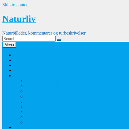
Skip to content
Naturliv
Naturbilleder, kommentarer og turbeskrivelser
Menu
Palle Frejvald
Kontakt
Orkidesamling
Guldsmedesamling
Sommerfuglesamling
Sommerfugle 2016
Sommerfugle 2015
Sommerfugle 2014
Sommerfugle 2013
Sommerfugle 2012
Sommerfugle 2011
Sommerfugle 2010
Sommerfugle 2009
Sommerfugle 2008
Blomsterbilleder