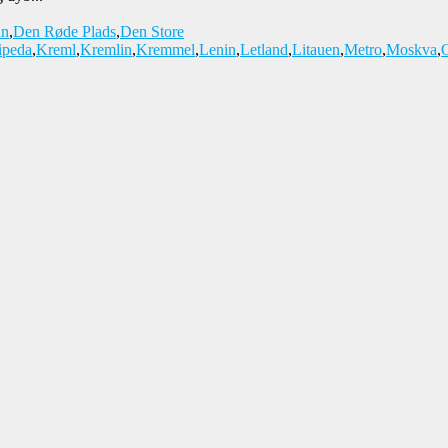
an
,
Den Røde Plads
,
Den Store
ipeda
,
Kreml
,
Kremlin
,
Kremmel
,
Lenin
,
Letland
,
Litauen
,
Metro
,
Moskva
,