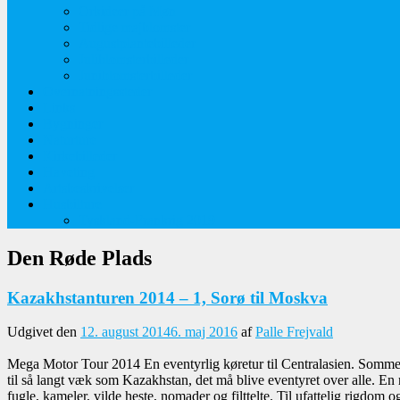
Orkideer på Møn
Tidlige majblomster
Augustplantebilleder
Juliblomsterbilleder
Juniblomsterbilleder
Overnatningssteder
Links
Bygninger
Naturture
Kirkebilleder
Haveting
Artsbeskrivelser
Husbilture
Tyskland-Frankrig 2019
Den Røde Plads
Kazakhstanturen 2014 – 1, Sorø til Moskva
Udgivet den
12. august 2014
6. maj 2016
af
Palle Frejvald
Mega Motor Tour 2014 En eventyrlig køretur til Centralasien. Sommetid
til så langt væk som Kazakhstan, det må blive eventyret over alle. En r
fugle, kameler, vilde heste, nomader og filttelte. Til ufattelig rigdom o