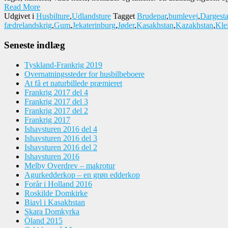
Read More
Udgivet i
Husbilture
,
Udlandsture
Tagget
Brudepar
,
bumlevej
,
Dargest
fædrelandskrig
,
Gum
,
Jekaterinburg
,
Jøder
,
Kasakhstan
,
Kazakhstan
,
Kle
Seneste indlæg
Tyskland-Frankrig 2019
Overnatningssteder for husbilbeboere
At få et naturbillede præmieret
Frankrig 2017 del 4
Frankrig 2017 del 3
Frankrig 2017 del 2
Frankrig 2017
Ishavsturen 2016 del 4
Ishavsturen 2016 del 3
Ishavsturen 2016 del 2
Ishavsturen 2016
Melby Overdrev – makrotur
Agurkedderkop – en grøn edderkop
Forår i Holland 2016
Roskilde Domkirke
Biavl i Kasakhstan
Skara Domkyrka
Öland 2015