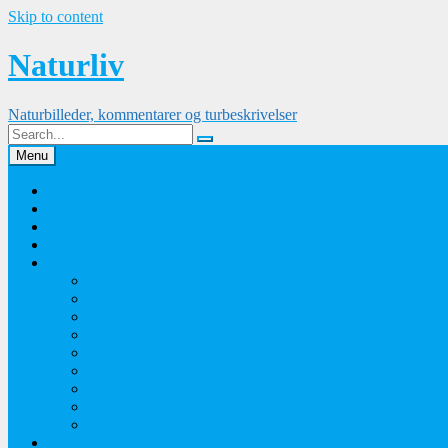
Skip to content
Naturliv
Naturbilleder, kommentarer og turbeskrivelser
Menu
Palle Frejvald
Kontakt
Orkidesamling
Guldsmedesamling
Sommerfuglesamling
Sommerfugle 2016
Sommerfugle 2015
Sommerfugle 2014
Sommerfugle 2013
Sommerfugle 2012
Sommerfugle 2011
Sommerfugle 2010
Sommerfugle 2009
Sommerfugle 2008
Blomsterbilleder