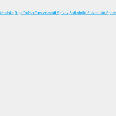
Ortodoks
,
Riga
,
Rubler
,
Russerlastbil
,
Sjukov
,
Solkolniki
,
Solzenitsin
,
Spor