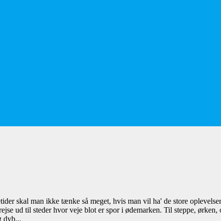
er skal man ikke tænke så meget, hvis man vil ha' de store oplevelser.
ejse ud til steder hvor veje blot er spor i ødemarken. Til steppe, ørken,
g dyb...