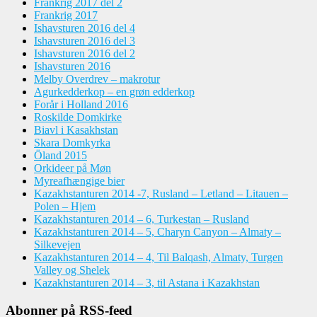
Frankrig 2017 del 2
Frankrig 2017
Ishavsturen 2016 del 4
Ishavsturen 2016 del 3
Ishavsturen 2016 del 2
Ishavsturen 2016
Melby Overdrev – makrotur
Agurkedderkop – en grøn edderkop
Forår i Holland 2016
Roskilde Domkirke
Biavl i Kasakhstan
Skara Domkyrka
Öland 2015
Orkideer på Møn
Myreafhængige bier
Kazakhstanturen 2014 -7, Rusland – Letland – Litauen –
Polen – Hjem
Kazakhstanturen 2014 – 6, Turkestan – Rusland
Kazakhstanturen 2014 – 5, Charyn Canyon – Almaty –
Silkevejen
Kazakhstanturen 2014 – 4, Til Balqash, Almaty, Turgen
Valley og Shelek
Kazakhstanturen 2014 – 3, til Astana i Kazakhstan
Abonner på RSS-feed