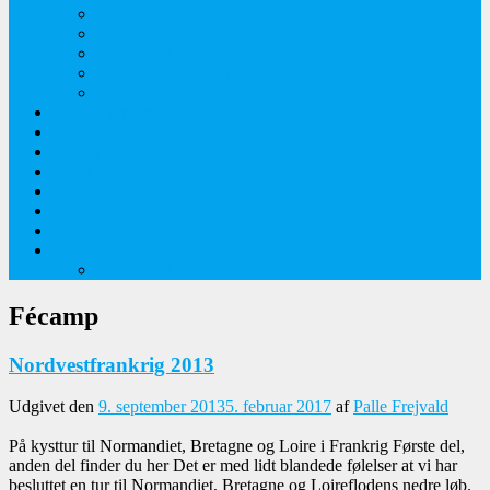
Orkideer på Møn
Tidlige majblomster
Augustplantebilleder
Juliblomsterbilleder
Juniblomsterbilleder
Overnatningssteder
Links
Bygninger
Naturture
Kirkebilleder
Haveting
Artsbeskrivelser
Husbilture
Tyskland-Frankrig 2019
Fécamp
Nordvestfrankrig 2013
Udgivet den
9. september 2013
5. februar 2017
af
Palle Frejvald
På kysttur til Normandiet, Bretagne og Loire i Frankrig Første del,
anden del finder du her Det er med lidt blandede følelser at vi har
besluttet en tur til Normandiet, Bretagne og Loireflodens nedre løb.