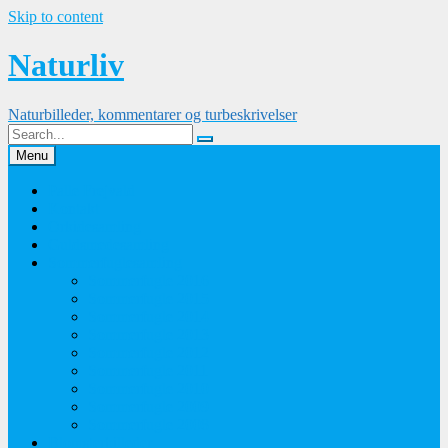
Skip to content
Naturliv
Naturbilleder, kommentarer og turbeskrivelser
Menu
Palle Frejvald
Kontakt
Orkidesamling
Guldsmedesamling
Sommerfuglesamling
Sommerfugle 2016
Sommerfugle 2015
Sommerfugle 2014
Sommerfugle 2013
Sommerfugle 2012
Sommerfugle 2011
Sommerfugle 2010
Sommerfugle 2009
Sommerfugle 2008
Blomsterbilleder