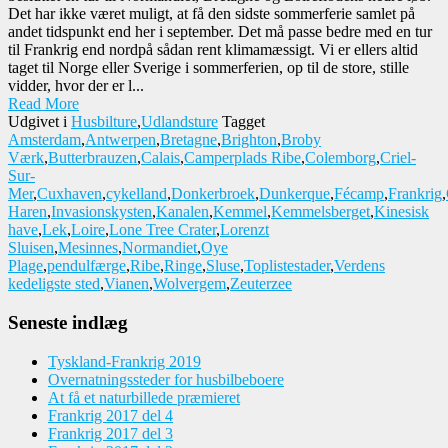
Det har ikke været muligt, at få den sidste sommerferie samlet på
andet tidspunkt end her i september. Det må passe bedre med en tur
til Frankrig end nordpå sådan rent klimamæssigt. Vi er ellers altid
taget til Norge eller Sverige i sommerferien, op til de store, stille
vidder, hvor der er l...
Read More
Udgivet i
Husbilture
,
Udlandsture
Tagget
Amsterdam
,
Antwerpen
,
Bretagne
,
Brighton
,
Broby
Værk
,
Butterbrauzen
,
Calais
,
Camperplads Ribe
,
Colemborg
,
Criel-
Sur-
Mer
,
Cuxhaven
,
cykelland
,
Donkerbroek
,
Dunkerque
,
Fécamp
,
Frankrig
,
Haren
,
Invasionskysten
,
Kanalen
,
Kemmel
,
Kemmelsberget
,
Kinesisk
have
,
Lek
,
Loire
,
Lone Tree Crater
,
Lorenzt
Sluisen
,
Mesinnes
,
Normandiet
,
Oye
Plage
,
pendulfærge
,
Ribe
,
Ringe
,
Sluse
,
Toplistestader
,
Verdens
kedeligste sted
,
Vianen
,
Wolvergem
,
Zeuterzee
Seneste indlæg
Tyskland-Frankrig 2019
Overnatningssteder for husbilbeboere
At få et naturbillede præmieret
Frankrig 2017 del 4
Frankrig 2017 del 3