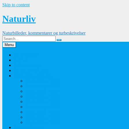
Skip to content
Naturliv
Naturbilleder, kommentarer og turbeskrivelser
Menu
Palle Frejvald
Kontakt
Orkidesamling
Guldsmedesamling
Sommerfuglesamling
Sommerfugle 2016
Sommerfugle 2015
Sommerfugle 2014
Sommerfugle 2013
Sommerfugle 2012
Sommerfugle 2011
Sommerfugle 2010
Sommerfugle 2009
Sommerfugle 2008
Blomsterbilleder