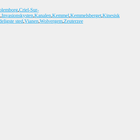
olemborg
,
Criel-Sur-
n
,
Invasionskysten
,
Kanalen
,
Kemmel
,
Kemmelsberget
,
Kinesisk
eligste sted
,
Vianen
,
Wolvergem
,
Zeuterzee