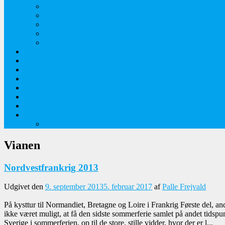
Orkideer på Møn
Tidlige majblomster
Augustplantebilleder
Juliblomsterbilleder
Juniblomsterbilleder
Overnatningssteder
Links
Bygninger
Naturture
Kirkebilleder
Haveting
Artsbeskrivelser
Husbilture
Tyskland-Frankrig 2019
Vianen
Nordvestfrankrig 2013
Udgivet den
9. september 2013
5. februar 2017
af
Palle Frejvald
På kysttur til Normandiet, Bretagne og Loire i Frankrig Første del, and
ikke været muligt, at få den sidste sommerferie samlet på andet tidspun
Sverige i sommerferien, op til de store, stille vidder, hvor der er l...