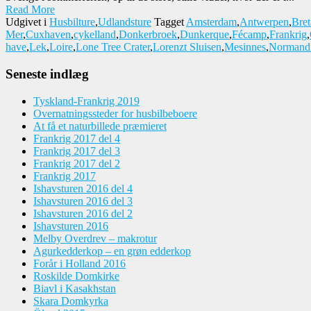
Read More
Udgivet i
Husbilture
,
Udlandsture
Tagget
Amsterdam
,
Antwerpen
,
Bre
Mer
,
Cuxhaven
,
cykelland
,
Donkerbroek
,
Dunkerque
,
Fécamp
,
Frankrig
,
have
,
Lek
,
Loire
,
Lone Tree Crater
,
Lorenzt Sluisen
,
Mesinnes
,
Normandi
Seneste indlæg
Tyskland-Frankrig 2019
Overnatningssteder for husbilbeboere
At få et naturbillede præmieret
Frankrig 2017 del 4
Frankrig 2017 del 3
Frankrig 2017 del 2
Frankrig 2017
Ishavsturen 2016 del 4
Ishavsturen 2016 del 3
Ishavsturen 2016 del 2
Ishavsturen 2016
Melby Overdrev – makrotur
Agurkedderkop – en grøn edderkop
Forår i Holland 2016
Roskilde Domkirke
Biavl i Kasakhstan
Skara Domkyrka