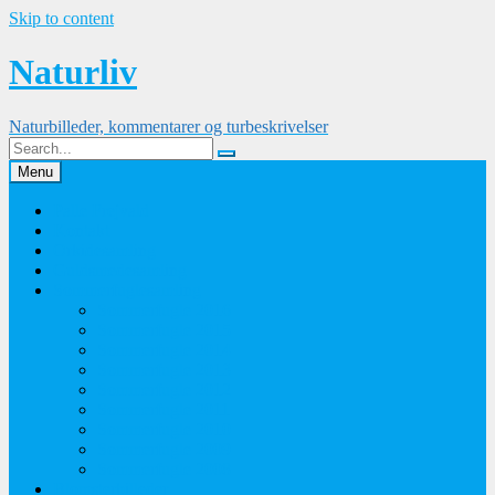
Skip to content
Naturliv
Naturbilleder, kommentarer og turbeskrivelser
Menu
Palle Frejvald
Kontakt
Orkidesamling
Guldsmedesamling
Sommerfuglesamling
Sommerfugle 2016
Sommerfugle 2015
Sommerfugle 2014
Sommerfugle 2013
Sommerfugle 2012
Sommerfugle 2011
Sommerfugle 2010
Sommerfugle 2009
Sommerfugle 2008
Blomsterbilleder