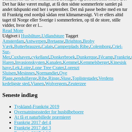
Det har ikke været muligt, at få den sidste sommerferie samlet på
andet tidspunkt end her i september. Det må passe bedre med en tur
til Frankrig end nordpå sådan rent klimamæssigt. Vi er ellers altid
taget til Norge eller Sverige i sommerferien, op til de store, stille
vidder, hvor der er l...
Read More
Udgivet i
Husbilture
,
Udlandsture
Tagget
Amsterdam
,
Antwerpen
,
Bretagne
,
Brighton
,
Broby
Værk
,
Butterbrauzen
,
Calais
,
Camperplads Ribe
,
Colemborg
,
Criel-
Sur-
Mer
,
Cuxhaven
,
cykelland
,
Donkerbroek
,
Dunkerque
,
Fécamp
,
Frankrig
,
Haren
,
Invasionskysten
,
Kanalen
,
Kemmel
,
Kemmelsberget
,
Kinesisk
have
,
Lek
,
Loire
,
Lone Tree Crater
,
Lorenzt
Sluisen
,
Mesinnes
,
Normandiet
,
Oye
Plage
,
pendulfærge
,
Ribe
,
Ringe
,
Sluse
,
Toplistestader
,
Verdens
kedeligste sted
,
Vianen
,
Wolvergem
,
Zeuterzee
Seneste indlæg
Tyskland-Frankrig 2019
Overnatningssteder for husbilbeboere
At få et naturbillede præmieret
Frankrig 2017 del 4
Frankrig 2017 del 3