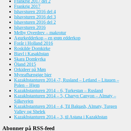
Frankrig 2017 del 2
Frankrig 2017
Ishavsturen 2016 del 4
Ishavsturen 2016 del 3
Ishavsturen 2016 del 2
Ishavsturen 2016
Melby Overdrev – makrotur
Agurkedderkop – en grøn edderkop
Forår i Holland 2016
Roskilde Domkirke
Biavl i Kasakhstan
Skara Domkyrka
Öland 2015
Orkideer på Møn
Myreafhængige bier
Kazakhstanturen 2014 -7, Rusland – Letland – Litauen –
Polen – Hjem
Kazakhstanturen 2014 – 6, Turkestan – Rusland
Kazakhstanturen 2014 – 5, Charyn Canyon – Almaty –
Silkevejen
Kazakhstanturen 2014 – 4, Til Balqash, Almaty, Turgen
Valley og Shelek
Kazakhstanturen 2014 – 3, til Astana i Kazakhstan
Abonner på RSS-feed