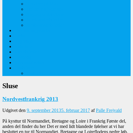
Orkideer på Møn
Tidlige majblomster
Augustplantebilleder
Juliblomsterbilleder
Juniblomsterbilleder
Overnatningssteder
Links
Bygninger
Naturture
Kirkebilleder
Haveting
Artsbeskrivelser
Husbilture
Tyskland-Frankrig 2019
Sluse
Nordvestfrankrig 2013
Udgivet den
9. september 2013
5. februar 2017
af
Palle Frejvald
På kysttur til Normandiet, Bretagne og Loire i Frankrig Første del,
anden del finder du her Det er med lidt blandede følelser at vi har
besluttet en tur til Normandiet, Bretagne og Loireflodens nedre løb.