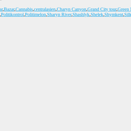
ar
,
Bazar
,
Cannabis
,
centralasien
,
Charyn Canyon
,
Grand City tour
,
Green 
,
Politikontrol
,
Politimelon
,
Sharyn River
,
Shashlyk
,
Shelek
,
Shymkent
,
Sil