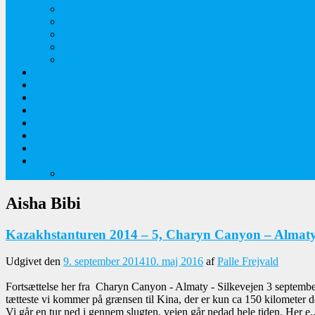
Orkideer på Møn
Tidlige majblomster
Augustplantebilleder
Juliblomsterbilleder
Juniblomsterbilleder
Overnatningssteder
Links
Bygninger
Naturture
Kirkebilleder
Haveting
Artsbeskrivelser
Husbilture
Tyskland-Frankrig 2019
Aisha Bibi
Kazakhstanturen 2014 – 5, Charyn Canyon – Almaty 
Udgivet den
9. september 2014
10. maj 2016
af
Palle Frejvald
Fortsættelse her fra Charyn Canyon - Almaty - Silkevejen 3 september De
tætteste vi kommer på grænsen til Kina, der er kun ca 150 kilometer der
Vi går en tur ned i gennem slugten, vejen går nedad hele tiden. Her e..