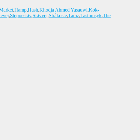
Market
,
Hamp
,
Hash
,
Khodja Ahmed Yasauwi
,
Kok-
kevej
,
Steppestøv
,
Støvvej
,
Stråkoste
,
Taraz
,
Tastumsyk
,
The