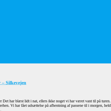
– Silkevejen
t har blæst lidt i nat, ellers ikke noget vi har været vant til på turen
hen. Vi har fået udsættelse på afhentning af passene til i morgen, heldi
.