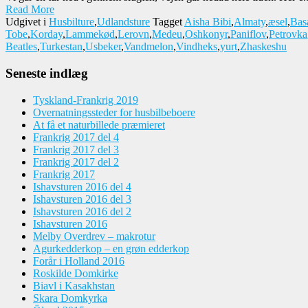
Read More
Udgivet i
Husbilture
,
Udlandsture
Tagget
Aisha Bibi
,
Almaty
,
æsel
,
Bas
Tobe
,
Korday
,
Lammekød
,
Lerovn
,
Medeu
,
Oshkonyr
,
Paniflov
,
Petrovka
Beatles
,
Turkestan
,
Usbeker
,
Vandmelon
,
Vindheks
,
yurt
,
Zhaskeshu
Seneste indlæg
Tyskland-Frankrig 2019
Overnatningssteder for husbilbeboere
At få et naturbillede præmieret
Frankrig 2017 del 4
Frankrig 2017 del 3
Frankrig 2017 del 2
Frankrig 2017
Ishavsturen 2016 del 4
Ishavsturen 2016 del 3
Ishavsturen 2016 del 2
Ishavsturen 2016
Melby Overdrev – makrotur
Agurkedderkop – en grøn edderkop
Forår i Holland 2016
Roskilde Domkirke
Biavl i Kasakhstan
Skara Domkyrka