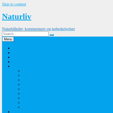
Skip to content
Naturliv
Naturbilleder, kommentarer og turbeskrivelser
Menu
Palle Frejvald
Kontakt
Orkidesamling
Guldsmedesamling
Sommerfuglesamling
Sommerfugle 2016
Sommerfugle 2015
Sommerfugle 2014
Sommerfugle 2013
Sommerfugle 2012
Sommerfugle 2011
Sommerfugle 2010
Sommerfugle 2009
Sommerfugle 2008
Blomsterbilleder