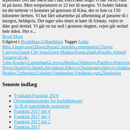
til på turen. Men temperaturen er 22 her til morgen. Vi holder faktisk
nu det tætteste vi kommer på grænsen til Kina, der er kun ca 150
kilometer derhen. Vi har fået udsættelse på afhentning af passene til i
morgen, heldigvis. Det tager seks timer at køre til Almaty, vejen er
ikke god derind. Vi går en tur ned i gennem slugten, vejen går nedad
hele tiden. Her e...
Read More
Udgivet i
Husbilture
,
Udlandsture
Tagget
Aisha
Bibi
,
Almaty
,
æsel
,
Basar
,
Bazar
,
Cannabis
,
centralasien
,
Charyn
Canyon
,
Grand City tour
,
Green Market
,
Hamp
,
Hash
,
Khodja Ahmed
Yasauwi
,
Kok-
Tobe
,
Korday
,
Lammekød
,
Lerovn
,
Medeu
,
Oshkonyr
,
Paniflov
,
Petrovka
River
,
Shashlyk
,
Shelek
,
Shymkent
,
Silkevej
,
Steppestøv
,
Støvvej
,
Stråkos
Beatles
,
Turkestan
,
Usbeker
,
Vandmelon
,
Vindheks
,
yurt
,
Zhaskeshu
Seneste indlæg
Tyskland-Frankrig 2019
Overnatningssteder for husbilbeboere
At få et naturbillede præmieret
Frankrig 2017 del 4
Frankrig 2017 del 3
Frankrig 2017 del 2
Frankrig 2017