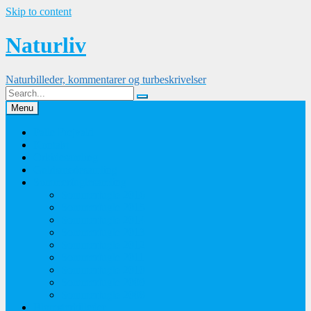
Skip to content
Naturliv
Naturbilleder, kommentarer og turbeskrivelser
Menu
Palle Frejvald
Kontakt
Orkidesamling
Guldsmedesamling
Sommerfuglesamling
Sommerfugle 2016
Sommerfugle 2015
Sommerfugle 2014
Sommerfugle 2013
Sommerfugle 2012
Sommerfugle 2011
Sommerfugle 2010
Sommerfugle 2009
Sommerfugle 2008
Blomsterbilleder