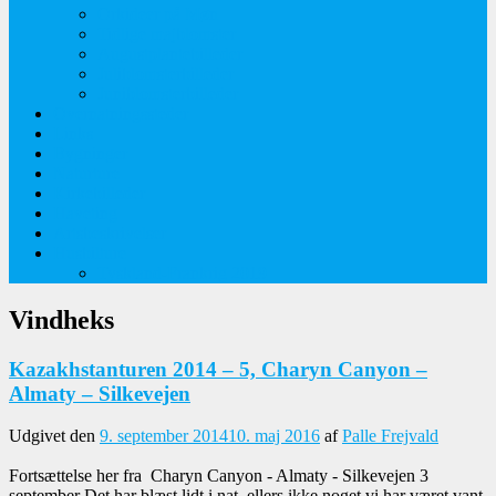
Orkideer på Møn
Tidlige majblomster
Augustplantebilleder
Juliblomsterbilleder
Juniblomsterbilleder
Overnatningssteder
Links
Bygninger
Naturture
Kirkebilleder
Haveting
Artsbeskrivelser
Husbilture
Tyskland-Frankrig 2019
Vindheks
Kazakhstanturen 2014 – 5, Charyn Canyon –
Almaty – Silkevejen
Udgivet den
9. september 2014
10. maj 2016
af
Palle Frejvald
Fortsættelse her fra Charyn Canyon - Almaty - Silkevejen 3
september Det har blæst lidt i nat, ellers ikke noget vi har været vant