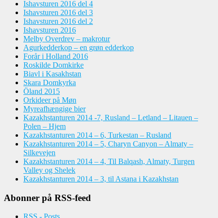
Ishavsturen 2016 del 4
Ishavsturen 2016 del 3
Ishavsturen 2016 del 2
Ishavsturen 2016
Melby Overdrev – makrotur
Agurkedderkop – en grøn edderkop
Forår i Holland 2016
Roskilde Domkirke
Biavl i Kasakhstan
Skara Domkyrka
Öland 2015
Orkideer på Møn
Myreafhængige bier
Kazakhstanturen 2014 -7, Rusland – Letland – Litauen –
Polen – Hjem
Kazakhstanturen 2014 – 6, Turkestan – Rusland
Kazakhstanturen 2014 – 5, Charyn Canyon – Almaty –
Silkevejen
Kazakhstanturen 2014 – 4, Til Balqash, Almaty, Turgen
Valley og Shelek
Kazakhstanturen 2014 – 3, til Astana i Kazakhstan
Abonner på RSS-feed
RSS - Posts