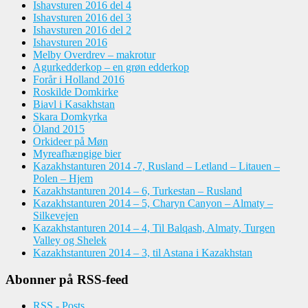
Ishavsturen 2016 del 4
Ishavsturen 2016 del 3
Ishavsturen 2016 del 2
Ishavsturen 2016
Melby Overdrev – makrotur
Agurkedderkop – en grøn edderkop
Forår i Holland 2016
Roskilde Domkirke
Biavl i Kasakhstan
Skara Domkyrka
Öland 2015
Orkideer på Møn
Myreafhængige bier
Kazakhstanturen 2014 -7, Rusland – Letland – Litauen –
Polen – Hjem
Kazakhstanturen 2014 – 6, Turkestan – Rusland
Kazakhstanturen 2014 – 5, Charyn Canyon – Almaty –
Silkevejen
Kazakhstanturen 2014 – 4, Til Balqash, Almaty, Turgen
Valley og Shelek
Kazakhstanturen 2014 – 3, til Astana i Kazakhstan
Abonner på RSS-feed
RSS - Posts