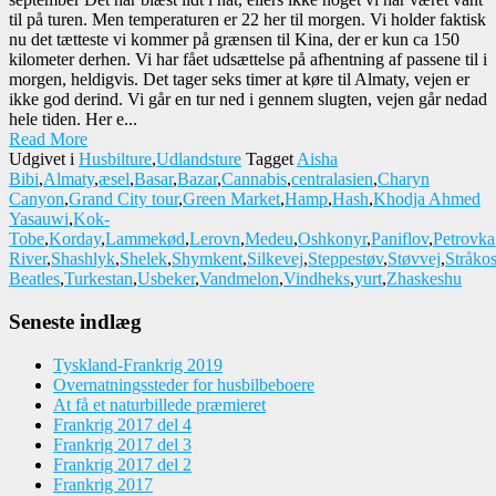
til på turen. Men temperaturen er 22 her til morgen. Vi holder faktisk
nu det tætteste vi kommer på grænsen til Kina, der er kun ca 150
kilometer derhen. Vi har fået udsættelse på afhentning af passene til i
morgen, heldigvis. Det tager seks timer at køre til Almaty, vejen er
ikke god derind. Vi går en tur ned i gennem slugten, vejen går nedad
hele tiden. Her e...
Read More
Udgivet i
Husbilture
,
Udlandsture
Tagget
Aisha
Bibi
,
Almaty
,
æsel
,
Basar
,
Bazar
,
Cannabis
,
centralasien
,
Charyn
Canyon
,
Grand City tour
,
Green Market
,
Hamp
,
Hash
,
Khodja Ahmed
Yasauwi
,
Kok-
Tobe
,
Korday
,
Lammekød
,
Lerovn
,
Medeu
,
Oshkonyr
,
Paniflov
,
Petrovka
River
,
Shashlyk
,
Shelek
,
Shymkent
,
Silkevej
,
Steppestøv
,
Støvvej
,
Stråkos
Beatles
,
Turkestan
,
Usbeker
,
Vandmelon
,
Vindheks
,
yurt
,
Zhaskeshu
Seneste indlæg
Tyskland-Frankrig 2019
Overnatningssteder for husbilbeboere
At få et naturbillede præmieret
Frankrig 2017 del 4
Frankrig 2017 del 3
Frankrig 2017 del 2
Frankrig 2017