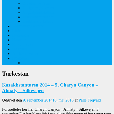
Orkideer på Møn
Tidlige majblomster
Augustplantebilleder
Juliblomsterbilleder
Juniblomsterbilleder
Overnatningssteder
Links
Bygninger
Naturture
Kirkebilleder
Haveting
Artsbeskrivelser
Husbilture
Tyskland-Frankrig 2019
Turkestan
Kazakhstanturen 2014 – 5, Charyn Canyon –
Almaty – Silkevejen
Udgivet den
9. september 2014
10. maj 2016
af
Palle Frejvald
Fortsættelse her fra Charyn Canyon - Almaty - Silkevejen 3
september Det har blæst lidt i nat, ellers ikke noget vi har været vant