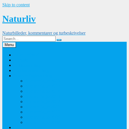
Skip to content
Naturliv
Naturbilleder, kommentarer og turbeskrivelser
Menu
Palle Frejvald
Kontakt
Orkidesamling
Guldsmedesamling
Sommerfuglesamling
Sommerfugle 2016
Sommerfugle 2015
Sommerfugle 2014
Sommerfugle 2013
Sommerfugle 2012
Sommerfugle 2011
Sommerfugle 2010
Sommerfugle 2009
Sommerfugle 2008
Blomsterbilleder