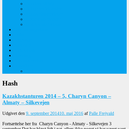
Orkideer på Møn
Tidlige majblomster
Augustplantebilleder
Juliblomsterbilleder
Juniblomsterbilleder
Overnatningssteder
Links
Bygninger
Naturture
Kirkebilleder
Haveting
Artsbeskrivelser
Husbilture
Tyskland-Frankrig 2019
Hash
Kazakhstanturen 2014 – 5, Charyn Canyon –
Almaty – Silkevejen
Udgivet den
9. september 2014
10. maj 2016
af
Palle Frejvald
Fortsættelse her fra Charyn Canyon - Almaty - Silkevejen 3
september Det har blæst lidt i nat, ellers ikke noget vi har været vant