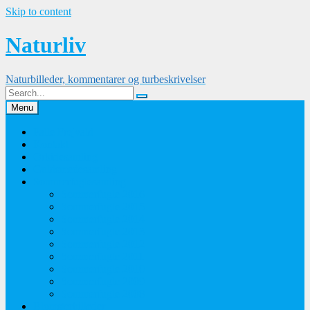
Skip to content
Naturliv
Naturbilleder, kommentarer og turbeskrivelser
Menu
Palle Frejvald
Kontakt
Orkidesamling
Guldsmedesamling
Sommerfuglesamling
Sommerfugle 2016
Sommerfugle 2015
Sommerfugle 2014
Sommerfugle 2013
Sommerfugle 2012
Sommerfugle 2011
Sommerfugle 2010
Sommerfugle 2009
Sommerfugle 2008
Blomsterbilleder