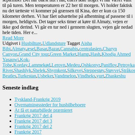
til på turen. Men temperaturen er 22 her til morgen. Vi holder faktisk
nu det tætteste vi kommer på grænsen til Kina, der er kun ca 150
kilometer derhen. Vi har fået udsættelse på afhentning af passene til i
morgen, heldigvis. Det tager seks timer at køre til Almaty, vejen er
ikke god derind. Vi går en tur ned i gennem slugten, vejen går nedad
hele tiden. Her e...
Read More
Udgivet i
Husbilture
,
Udlandsture
Tagget
Aisha
Bibi
,
Almaty
,
æsel
,
Basar
,
Bazar
,
Cannabis
,
centralasien
,
Charyn
Canyon
,
Grand City tour
,
Green Market
,
Hamp
,
Hash
,
Khodja Ahmed
Yasauwi
,
Kok-
Tobe
,
Korday
,
Lammekød
,
Lerovn
,
Medeu
,
Oshkonyr
,
Paniflov
,
Petrovka
River
,
Shashlyk
,
Shelek
,
Shymkent
,
Silkevej
,
Steppestøv
,
Støvvej
,
Stråkos
Beatles
,
Turkestan
,
Usbeker
,
Vandmelon
,
Vindheks
,
yurt
,
Zhaskeshu
Seneste indlæg
Tyskland-Frankrig 2019
Overnatningssteder for husbilbeboere
At få et naturbillede præmieret
Frankrig 2017 del 4
Frankrig 2017 del 3
Frankrig 2017 del 2
Frankrig 2017