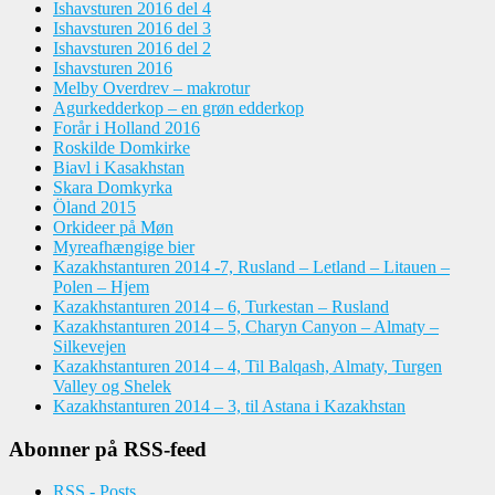
Ishavsturen 2016 del 4
Ishavsturen 2016 del 3
Ishavsturen 2016 del 2
Ishavsturen 2016
Melby Overdrev – makrotur
Agurkedderkop – en grøn edderkop
Forår i Holland 2016
Roskilde Domkirke
Biavl i Kasakhstan
Skara Domkyrka
Öland 2015
Orkideer på Møn
Myreafhængige bier
Kazakhstanturen 2014 -7, Rusland – Letland – Litauen –
Polen – Hjem
Kazakhstanturen 2014 – 6, Turkestan – Rusland
Kazakhstanturen 2014 – 5, Charyn Canyon – Almaty –
Silkevejen
Kazakhstanturen 2014 – 4, Til Balqash, Almaty, Turgen
Valley og Shelek
Kazakhstanturen 2014 – 3, til Astana i Kazakhstan
Abonner på RSS-feed
RSS - Posts