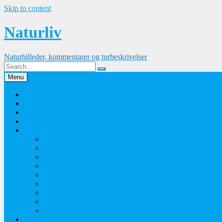
Skip to content
Naturliv
Naturbilleder, kommentarer og turbeskrivelser
Menu
Palle Frejvald
Kontakt
Orkidesamling
Guldsmedesamling
Sommerfuglesamling
Sommerfugle 2016
Sommerfugle 2015
Sommerfugle 2014
Sommerfugle 2013
Sommerfugle 2012
Sommerfugle 2011
Sommerfugle 2010
Sommerfugle 2009
Sommerfugle 2008
Blomsterbilleder