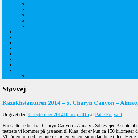
Orkideer på Møn
Tidlige majblomster
Augustplantebilleder
Juliblomsterbilleder
Juniblomsterbilleder
Overnatningssteder
Links
Bygninger
Naturture
Kirkebilleder
Haveting
Artsbeskrivelser
Husbilture
Tyskland-Frankrig 2019
Støvvej
Kazakhstanturen 2014 – 5, Charyn Canyon – Almaty 
Udgivet den
9. september 2014
10. maj 2016
af
Palle Frejvald
Fortsættelse her fra Charyn Canyon - Almaty - Silkevejen 3 september De
tætteste vi kommer på grænsen til Kina, der er kun ca 150 kilometer der
Vi går en tur ned i gennem slugten, vejen går nedad hele tiden. Her e..