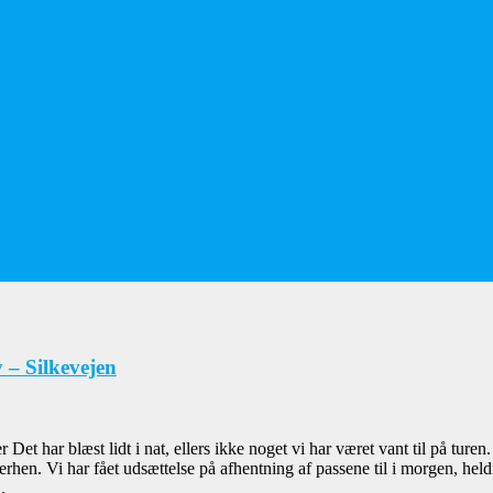
– Silkevejen
t har blæst lidt i nat, ellers ikke noget vi har været vant til på turen
hen. Vi har fået udsættelse på afhentning af passene til i morgen, heldi
.