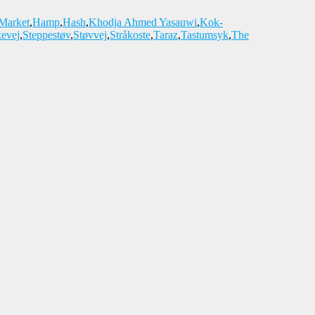
Market
,
Hamp
,
Hash
,
Khodja Ahmed Yasauwi
,
Kok-
kevej
,
Steppestøv
,
Støvvej
,
Stråkoste
,
Taraz
,
Tastumsyk
,
The