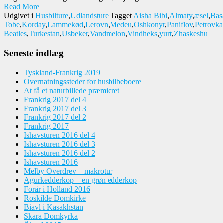
Read More
Udgivet i
Husbilture
,
Udlandsture
Tagget
Aisha Bibi
,
Almaty
,
æsel
,
Bas
Tobe
,
Korday
,
Lammekød
,
Lerovn
,
Medeu
,
Oshkonyr
,
Paniflov
,
Petrovka
Beatles
,
Turkestan
,
Usbeker
,
Vandmelon
,
Vindheks
,
yurt
,
Zhaskeshu
Seneste indlæg
Tyskland-Frankrig 2019
Overnatningssteder for husbilbeboere
At få et naturbillede præmieret
Frankrig 2017 del 4
Frankrig 2017 del 3
Frankrig 2017 del 2
Frankrig 2017
Ishavsturen 2016 del 4
Ishavsturen 2016 del 3
Ishavsturen 2016 del 2
Ishavsturen 2016
Melby Overdrev – makrotur
Agurkedderkop – en grøn edderkop
Forår i Holland 2016
Roskilde Domkirke
Biavl i Kasakhstan
Skara Domkyrka