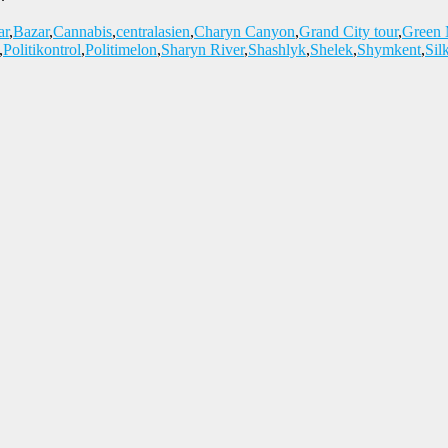
ar
,
Bazar
,
Cannabis
,
centralasien
,
Charyn Canyon
,
Grand City tour
,
Green 
,
Politikontrol
,
Politimelon
,
Sharyn River
,
Shashlyk
,
Shelek
,
Shymkent
,
Sil